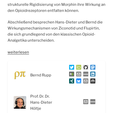
strukturelle Rigidisierung von Morphin ihre Wirkung an
den Opioidrezeptoren entfalten können.
Abschließend besprechen Hans-Dieter und Bernd die
Wirkungsmechanismen von Ziconotid und Flupirtin,
die sich grundlegend von den klassischen Opioid-
Analgetika unterscheiden.
„WSR067
weiterlesen
Opioid-
Analgetika:
Von
Bernd Rupp
Morphin,
Oxycodon
und
Fentanyl
Prof. Dr. Dr.
bis
Hans-Dieter
Ziconotid
Höltje
und