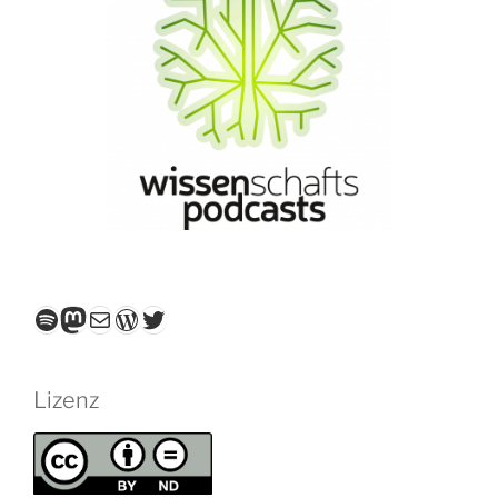
Spotify
Mastodon
E-Mail
WordPress
Twitter
Lizenz