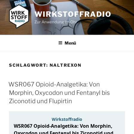
Zum
Inhalt
WIRKSTOFFRADIO
springen
Zur Anwendung im Ohr
Menü
SCHLAGWORT:
NALTREXON
WSR067 Opioid-Analgetika: Von
Morphin, Oxycodon und Fentanyl bis
Ziconotid und Flupirtin