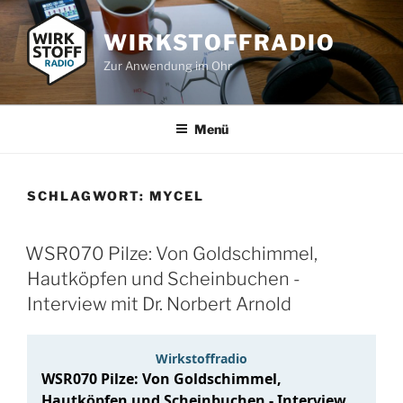
Zum
Inhalt
WIRKSTOFFRADIO
springen
Zur Anwendung im Ohr
Menü
SCHLAGWORT:
MYCEL
WSR070 Pilze: Von Goldschimmel,
Hautköpfen und Scheinbuchen -
Interview mit Dr. Norbert Arnold