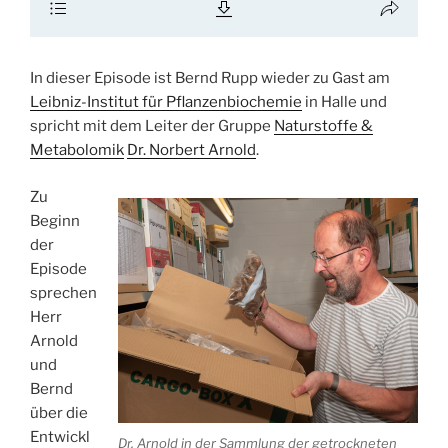
In dieser Episode ist Bernd Rupp wieder zu Gast am
Leibniz-Institut für Pflanzenbiochemie
in Halle und
spricht mit dem Leiter der Gruppe
Naturstoffe &
Metabolomik
Dr. Norbert Arnold
.
Zu
Beginn
der
Episode
sprechen
Herr
Arnold
und
Bernd
über die
Entwickl
Dr. Arnold in der Sammlung der getrockneten