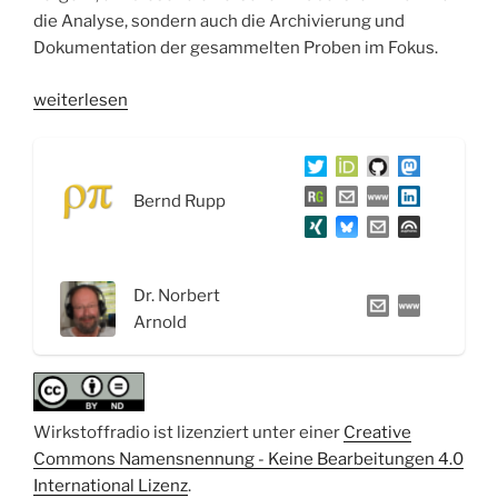
die Analyse, sondern auch die Archivierung und
Dokumentation der gesammelten Proben im Fokus.
„WSR070
weiterlesen
Pilze:
Von
Goldschimmel,
Bernd Rupp
Hautköpfen
und
Scheinbuchen
–
Dr. Norbert
Interview
Arnold
mit
Dr.
Norbert
Arnold“
Wirkstoffradio ist lizenziert unter einer
Creative
Commons Namensnennung - Keine Bearbeitungen 4.0
International Lizenz
.