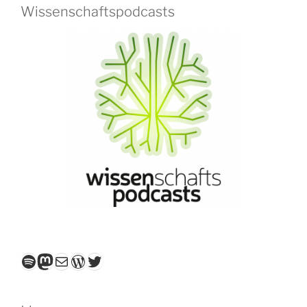
Wissenschaftspodcasts
Spotify
Mastodon
E-Mail
WordPress
Twitter