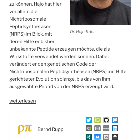
zu können. Hajo hat hier
vor allem die
Nichtribosomale
Peptidsynthetasen
Dr. Hajo Kries
(NRPS) im Blick, mit
deren Hilfe er bisher
unbekannte Peptide erzeugen möchte, die als
Wirkstoffe verwendet werden können. Dabei
verändert er den genetischen Code der
Nichtribosomalen Peptidsyntheasen (NRPS) mit Hilfe
gerichteter Evolution solange, bis das von Ihm
ausgewählte Peptid von der NRPS erzeugt wird.
„WSR039
weiterlesen
Biosynthetisches
Design
von
Bernd Rupp
Naturstoffen
und