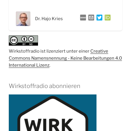
gerichtete
Evolution
Dr. Hajo Kries
–
Interview
mit
Dr.
Hajo
Wirkstoffradio ist lizenziert unter einer
Creative
Kries“
Commons Namensnennung - Keine Bearbeitungen 4.0
International Lizenz
.
Wirkstoffradio abonnieren