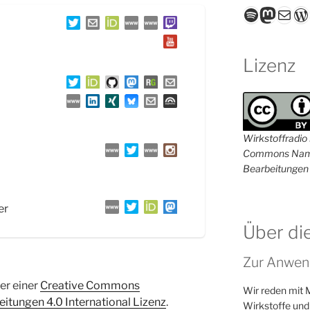
Spotify
Masto
E-Mail
W
Lizenz
Wirkstoffradio i
Commons Name
Bearbeitungen 
er
Über di
Zur Anwen
ter einer
Creative Commons
Wir reden mit 
tungen 4.0 International Lizenz
.
Wirkstoffe und