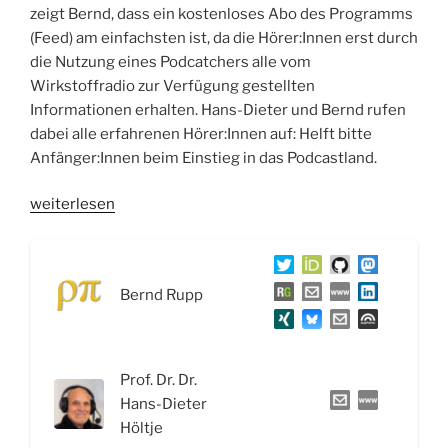
zeigt Bernd, dass ein kostenloses Abo des Programms
(Feed) am einfachsten ist, da die Hörer:Innen erst durch
die Nutzung eines Podcatchers alle vom
Wirkstoffradio zur Verfügung gestellten
Informationen erhalten. Hans-Dieter und Bernd rufen
dabei alle erfahrenen Hörer:Innen auf: Helft bitte
Anfänger:Innen beim Einstieg in das Podcastland.
„WSR057
weiterlesen
Wirkstoffe
gegen
Depressionen,
Bernd Rupp
Migräne
und
Erbrechen“
Prof. Dr. Dr.
Hans-Dieter
Höltje