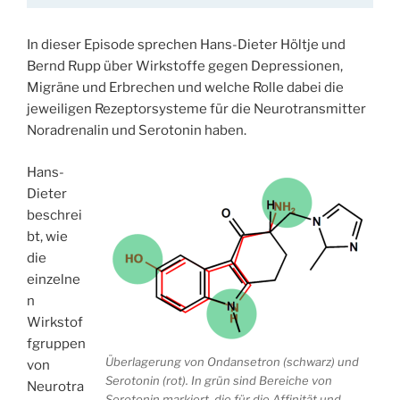
In dieser Episode sprechen Hans-Dieter Höltje und
Bernd Rupp über Wirkstoffe gegen Depressionen,
Migräne und Erbrechen und welche Rolle dabei die
jeweiligen Rezeptorsysteme für die Neurotransmitter
Noradrenalin und Serotonin haben.
Hans-
Dieter
beschrei
bt, wie
die
einzelne
n
Wirkstof
fgruppen
Überlagerung von Ondansetron (schwarz) und
von
Serotonin (rot). In grün sind Bereiche von
Neurotra
Serotonin markiert, die für die Affinität und