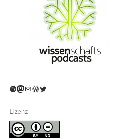
Spotify
Mastodon
E-Mail
WordPress
Twitter
Lizenz