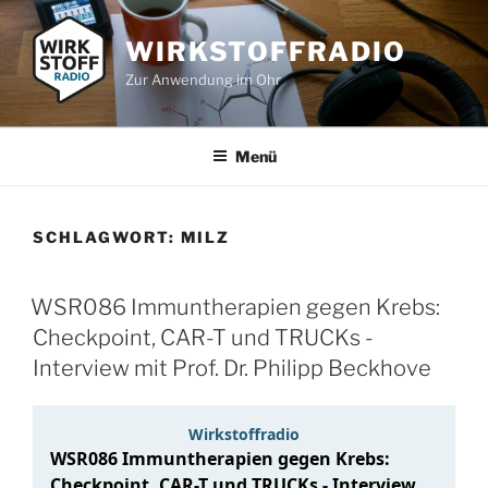
Zum
Inhalt
WIRKSTOFFRADIO
springen
Zur Anwendung im Ohr
Menü
SCHLAGWORT:
MILZ
WSR086 Immuntherapien gegen Krebs:
Checkpoint, CAR-T und TRUCKs -
Interview mit Prof. Dr. Philipp Beckhove