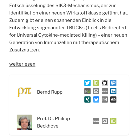
Entschlüsselung des SIK3-Mechanismus, der zur
Identifikation einer neuen Wirkstoffklasse geführt hat.
Zudem gibt er einen spannenden Einblick in die
Entwicklung sogenannter TRUCKs (T cells Redirected
for Universal Cytokine-mediated Killing) – einer neuen
Generation von Immunzellen mit therapeutischem
Zusatznutzen.
„WSR086
weiterlesen
Immuntherapien
gegen
Krebs:
Bernd Rupp
Checkpoint,
CAR-
T
und
Prof. Dr. Philipp
TRUCKs
Beckhove
–
Interview