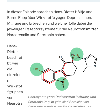
In dieser Episode sprechen Hans-Dieter Höltje und
Bernd Rupp über Wirkstoffe gegen Depressionen,
Migräne und Erbrechen und welche Rolle dabei die
jeweiligen Rezeptorsysteme für die Neurotransmitter
Noradrenalin und Serotonin haben.
Hans-
Dieter
beschrei
bt, wie
die
einzelne
n
Wirkstof
fgruppen
Überlagerung von Ondansetron (schwarz) und
von
Serotonin (rot). In grün sind Bereiche von
Neurotra
Serotonin markiert, die für die Affinität und