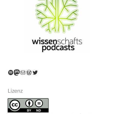
Spotify
Mastodon
E-Mail
WordPress
Twitter
Lizenz