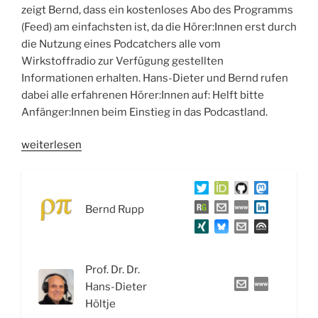
zeigt Bernd, dass ein kostenloses Abo des Programms
(Feed) am einfachsten ist, da die Hörer:Innen erst durch
die Nutzung eines Podcatchers alle vom
Wirkstoffradio zur Verfügung gestellten
Informationen erhalten. Hans-Dieter und Bernd rufen
dabei alle erfahrenen Hörer:Innen auf: Helft bitte
Anfänger:Innen beim Einstieg in das Podcastland.
„WSR057
weiterlesen
Wirkstoffe
gegen
Depressionen,
Bernd Rupp
Migräne
und
Erbrechen“
Prof. Dr. Dr.
Hans-Dieter
Höltje