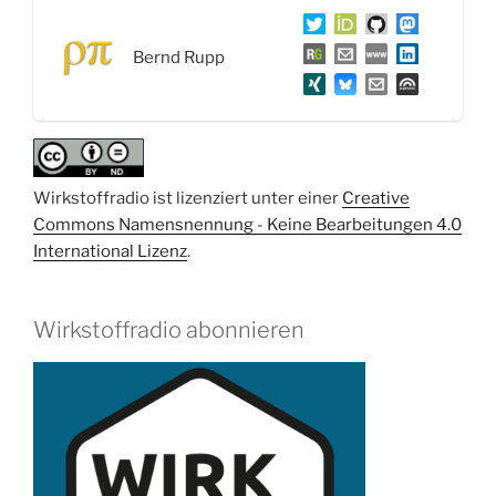
das
umgedrehte
Bernd Rupp
Moore’sche
Gesetz“
Wirkstoffradio ist lizenziert unter einer
Creative
Commons Namensnennung - Keine Bearbeitungen 4.0
International Lizenz
.
Wirkstoffradio abonnieren