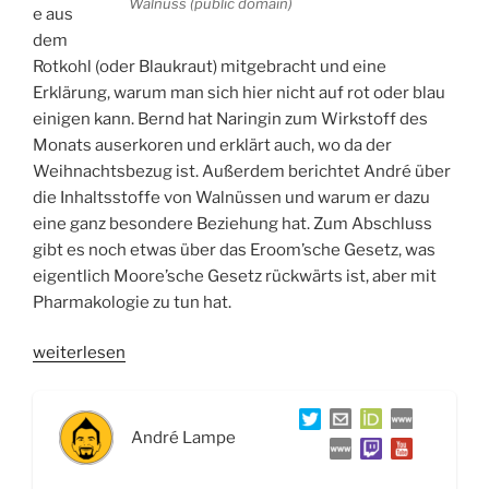
Walnuss (public domain)
e aus
dem
Rotkohl (oder Blaukraut) mitgebracht und eine
Erklärung, warum man sich hier nicht auf rot oder blau
einigen kann. Bernd hat Naringin zum Wirkstoff des
Monats auserkoren und erklärt auch, wo da der
Weihnachtsbezug ist. Außerdem berichtet André über
die Inhaltsstoffe von Walnüssen und warum er dazu
eine ganz besondere Beziehung hat. Zum Abschluss
gibt es noch etwas über das Eroom’sche Gesetz, was
eigentlich Moore’sche Gesetz rückwärts ist, aber mit
Pharmakologie zu tun hat.
„WSR027
weiterlesen
Weihnachtsfolge:
Rotkohl,
Zitrusfrüchte,
André Lampe
Walnüsse
und