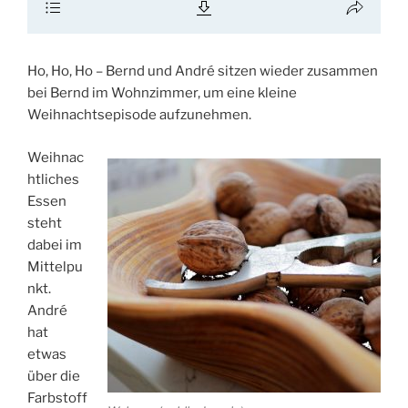
Ho, Ho, Ho – Bernd und André sitzen wieder zusammen
bei Bernd im Wohnzimmer, um eine kleine
Weihnachtsepisode aufzunehmen.
Weihnac
htliches
Essen
steht
dabei im
Mittelpu
nkt.
André
hat
etwas
über die
Farbstoff