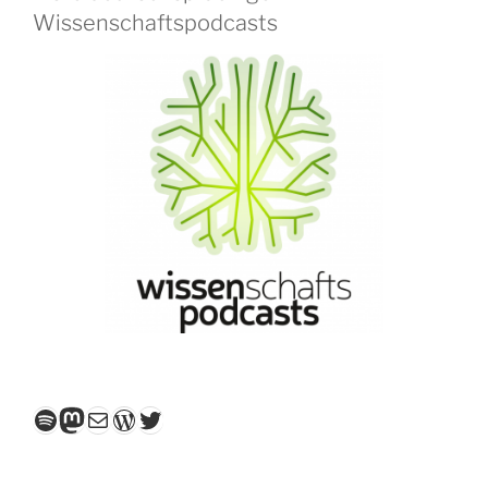
Wissenschaftspodcasts
Spotify
Mastodon
E-Mail
WordPress
Twitter