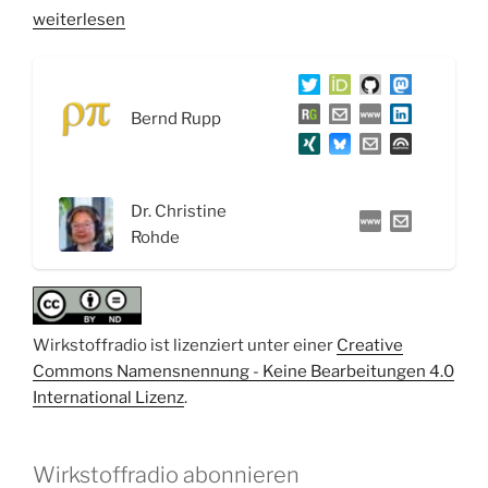
„WSR065
weiterlesen
Phagen:
Auf
der
Bernd Rupp
Jagd
nach
Bakterienfressern
–
Dr. Christine
Interview
Rohde
mit
Dr.
Christine
Rohde“
Wirkstoffradio ist lizenziert unter einer
Creative
Commons Namensnennung - Keine Bearbeitungen 4.0
International Lizenz
.
Wirkstoffradio abonnieren