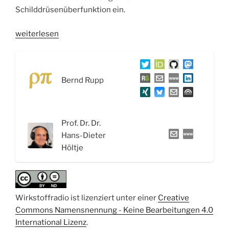
Schilddrüsenüberfunktion ein.
„WSR071
weiterlesen
Hormone:
Funktion
der
Bernd Rupp
Nukleohormone
und
die
Schilddrüsenhormone“
Prof. Dr. Dr.
Hans-Dieter
Höltje
Wirkstoffradio ist lizenziert unter einer
Creative
Commons Namensnennung - Keine Bearbeitungen 4.0
International Lizenz
.