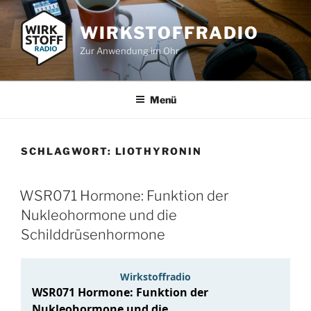
Zum
Inhalt
WIRKSTOFFRADIO
springen
Zur Anwendung im Ohr
Menü
SCHLAGWORT:
LIOTHYRONIN
WSR071 Hormone: Funktion der
Nukleohormone und die
Schilddrüsenhormone