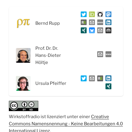
Die
Reise
von
Bernd Rupp
Wirkstoffen:
Aufnahme,
Verteilung
und
Prof. Dr. Dr.
Metabolisierung“
Hans-Dieter
Höltje
Ursula Pfeiffer
Wirkstoffradio ist lizenziert unter einer
Creative
Commons Namensnennung - Keine Bearbeitungen 4.0
International Lizenz
.