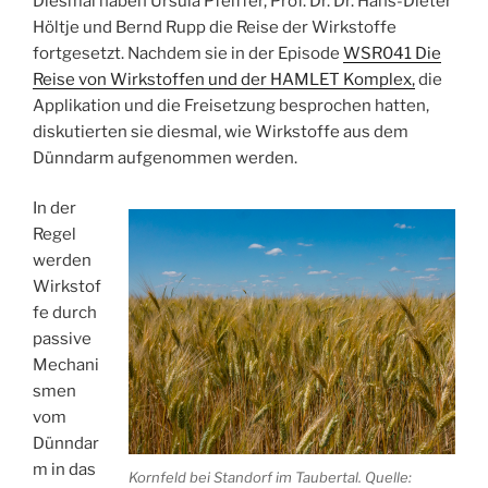
Diesmal haben Ursula Pfeiffer, Prof. Dr. Dr. Hans-Dieter
Höltje und Bernd Rupp die Reise der Wirkstoffe
fortgesetzt. Nachdem sie in der Episode
WSR041 Die
Reise von Wirkstoffen und der HAMLET Komplex,
die
Applikation und die Freisetzung besprochen hatten,
diskutierten sie diesmal, wie Wirkstoffe aus dem
Dünndarm aufgenommen werden.
In der
Regel
werden
Wirkstof
fe durch
passive
Mechani
smen
vom
Dünndar
m in das
Kornfeld bei Standorf im Taubertal. Quelle: