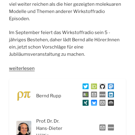
viel weiter reichen als die hier gezeigten molekuaren
Modelle und Themen anderer Wirkstoffradio
Episoden.
Im September feiert das Wirkstoffradio sein 5 -
jähriges Bestehen, daher lädt Bernd alle Hörer:Innen
ein, jetzt schon Vorschläge für eine
Jubiläumsveranstaltung zu machen.
„WSR061
weiterlesen
Poren,
Pumpen
und
Bernd Rupp
Kanäle:
Wie
Ionenkanäle
Potentiale
Prof. Dr. Dr.
steuern“
Hans-Dieter