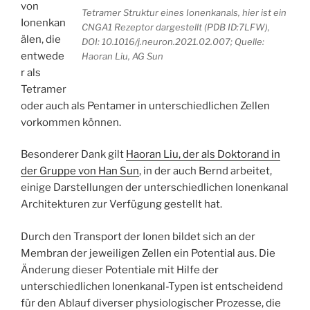
von
Tetramer Struktur eines Ionenkanals, hier ist ein
Ionenkan
CNGA1 Rezeptor dargestellt (PDB ID:7LFW),
älen, die
DOI: 10.1016/j.neuron.2021.02.007; Quelle:
entwede
Haoran Liu, AG Sun
r als
Tetramer
oder auch als Pentamer in unterschiedlichen Zellen
vorkommen können.
Besonderer Dank gilt
Haoran Liu, der als Doktorand in
der Gruppe von Han Sun
, in der auch Bernd arbeitet,
einige Darstellungen der unterschiedlichen Ionenkanal
Architekturen zur Verfügung gestellt hat.
Durch den Transport der Ionen bildet sich an der
Membran der jeweiligen Zellen ein Potential aus. Die
Änderung dieser Potentiale mit Hilfe der
unterschiedlichen Ionenkanal-Typen ist entscheidend
für den Ablauf diverser physiologischer Prozesse, die