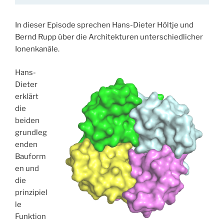
In dieser Episode sprechen Hans-Dieter Höltje und
Bernd Rupp über die Architekturen unterschiedlicher
Ionenkanäle.
Hans-
Dieter
erklärt
die
beiden
grundleg
enden
Bauform
en und
die
prinzipiel
le
Funktion