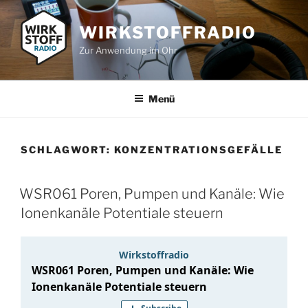
Zum
Inhalt
WIRKSTOFFRADIO
springen
Zur Anwendung im Ohr
Menü
SCHLAGWORT:
KONZENTRATIONSGEFÄLLE
WSR061 Poren, Pumpen und Kanäle: Wie
Ionenkanäle Potentiale steuern