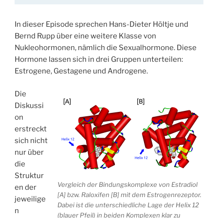
In dieser Episode sprechen Hans-Dieter Höltje und
Bernd Rupp über eine weitere Klasse von
Nukleohormonen, nämlich die Sexualhormone. Diese
Hormone lassen sich in drei Gruppen unterteilen:
Estrogene, Gestagene und Androgene.
Die
Diskussi
on
erstreckt
sich nicht
nur über
die
Struktur
Vergleich der Bindungskomplexe von Estradiol
en der
[A] bzw. Raloxifen [B] mit dem Estrogenrezeptor.
jeweilige
Dabei ist die unterschiedliche Lage der Helix 12
n
(blauer Pfeil) in beiden Komplexen klar zu