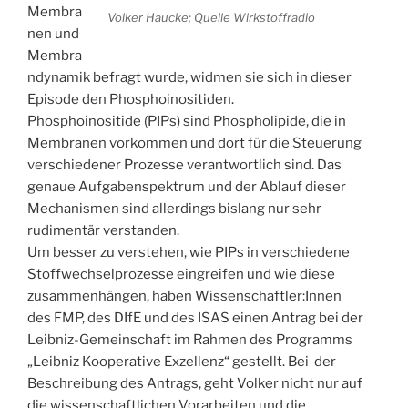
Membra
Volker Haucke; Quelle Wirkstoffradio
nen und
Membra
ndynamik befragt wurde, widmen sie sich in dieser
Episode den Phosphoinositiden.
Phosphoinositide (PIPs) sind Phospholipide, die in
Membranen vorkommen und dort für die Steuerung
verschiedener Prozesse verantwortlich sind. Das
genaue Aufgabenspektrum und der Ablauf dieser
Mechanismen sind allerdings bislang nur sehr
rudimentär verstanden.
Um besser zu verstehen, wie PIPs in verschiedene
Stoffwechselprozesse eingreifen und wie diese
zusammenhängen, haben Wissenschaftler:Innen
des FMP, des DIfE und des ISAS einen Antrag bei der
Leibniz-Gemeinschaft im Rahmen des Programms
„Leibniz Kooperative Exzellenz“ gestellt. Bei der
Beschreibung des Antrags, geht Volker nicht nur auf
die wissenschaftlichen Vorarbeiten und die