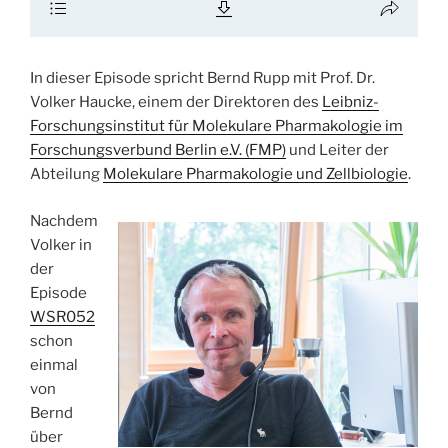
In dieser Episode spricht Bernd Rupp mit Prof. Dr.
Volker Haucke, einem der Direktoren des
Leibniz-
Forschungsinstitut für Molekulare Pharmakologie im
Forschungsverbund Berlin e.V. (FMP)
und Leiter der
Abteilung
Molekulare Pharmakologie und Zellbiologie
.
Nachdem
Volker in
der
Episode
WSR052
schon
einmal
von
Bernd
über