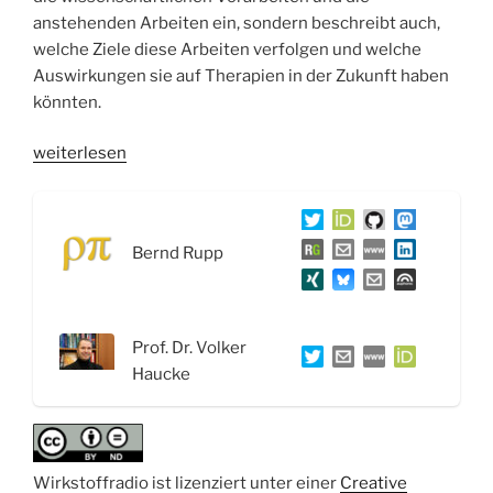
anstehenden Arbeiten ein, sondern beschreibt auch,
welche Ziele diese Arbeiten verfolgen und welche
Auswirkungen sie auf Therapien in der Zukunft haben
könnten.
„WSR078
weiterlesen
Phosphoinositide
bei
Stoffwechselkrankheiten
Bernd Rupp
PIPMet
–
Interview
mit
Prof. Dr. Volker
Prof.
Haucke
Dr.
Volker
Haucke“
Wirkstoffradio ist lizenziert unter einer
Creative