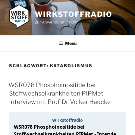
Zum
Inhalt
WIRKSTOFFRADIO
springen
Zur Anwendung im Ohr
Menü
SCHLAGWORT:
KATABOLISMUS
WSR078 Phosphoinositide bei
Stoffwechselkrankheiten PIPMet -
Interview mit Prof. Dr. Volker Haucke