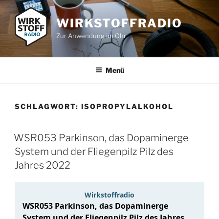
Zum
Inhalt
WIRKSTOFFRADIO
springen
Zur Anwendung im Ohr
Menü
SCHLAGWORT:
ISOPROPYLALKOHOL
WSR053 Parkinson, das Dopaminerge
System und der Fliegenpilz Pilz des
Jahres 2022