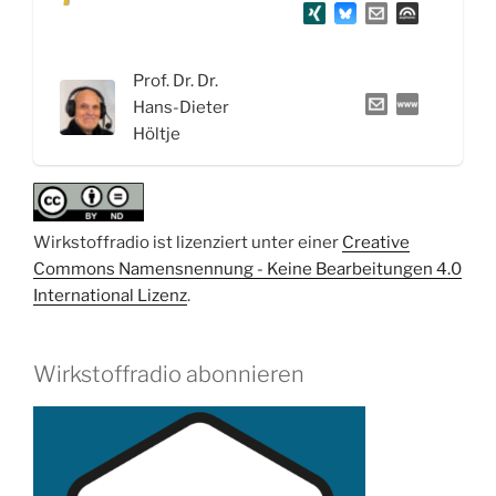
und
der
Fliegenpilz
Prof. Dr. Dr.
Pilz
Hans-Dieter
des
Höltje
Jahres
2022“
Wirkstoffradio ist lizenziert unter einer
Creative
Commons Namensnennung - Keine Bearbeitungen 4.0
International Lizenz
.
Wirkstoffradio abonnieren