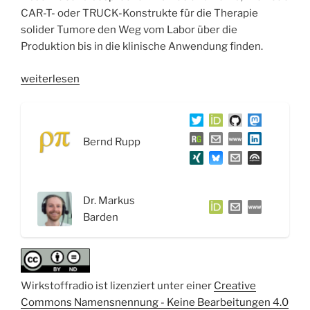
CAR-T- oder TRUCK-Konstrukte für die Therapie
solider Tumore den Weg vom Labor über die
Produktion bis in die klinische Anwendung finden.
„WSR091
weiterlesen
CAR
T-
Cell
Bernd Rupp
Targeting
oder
der
Todeskuss
Dr. Markus
der
Barden
Serienkiller
–
Interview
mit
Wirkstoffradio ist lizenziert unter einer
Creative
Dr.
Commons Namensnennung - Keine Bearbeitungen 4.0