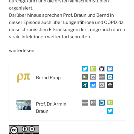
durchgeführt und die ersten klinischen Studien
organisiert.
Darüber hinaus sprechen Prof. Braun und Bernd in
dieser Episode auch über
Lungenfibrose
und
COPD
, da
diese chronischen Erkrankungen der Lunge auch durch
virale Infektionen weiter fortschreiten.
„WSR049
weiterlesen
Drug
Repurposing:
Nafamostat
Bernd Rupp
gegen
COVID-
19
–
Prof. Dr. Armin
Interview
Braun
mit
Prof.
Dr.