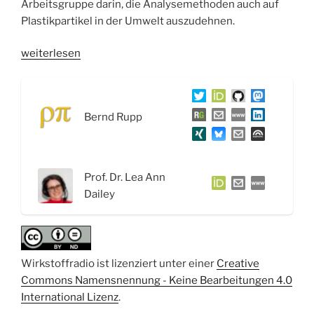
Arbeitsgruppe darin, die Analysemethoden auch auf
Plastikpartikel in der Umwelt auszudehnen.
„WSR068
weiterlesen
Pharmazeutische
Technologie
und
Bernd Rupp
Biopharmazie:
Nanopartikel
in
Arzneiformen
Prof. Dr. Lea Ann
–
Dailey
Interview
mit
Prof.
Dr.
Wirkstoffradio ist lizenziert unter einer
Creative
Lea
Commons Namensnennung - Keine Bearbeitungen 4.0
Ann
International Lizenz
.
Dailey“