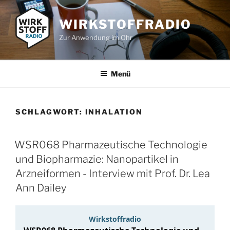
Zum
Inhalt
WIRKSTOFFRADIO
springen
Zur Anwendung im Ohr
Menü
SCHLAGWORT:
INHALATION
WSR068 Pharmazeutische Technologie
und Biopharmazie: Nanopartikel in
Arzneiformen - Interview mit Prof. Dr. Lea
Ann Dailey