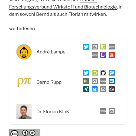
Forschungsverbund Wirkstoff und Biotechnologie
, in
dem sowohl Bernd als auch Florian mitwirken.
„WSR030
weiterlesen
Antibiotika
&
Resistenzen:
André Lampe
Geschichte,
gesellschaftliche
Bedeutung
und
Bernd Rupp
Antiinfektiva-
Forschung
–
Interview
Dr. Florian Kloß
mit
Dr.
Florian