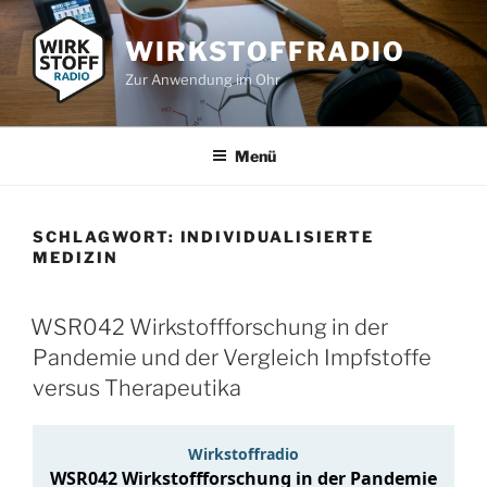
Zum
Inhalt
WIRKSTOFFRADIO
springen
Zur Anwendung im Ohr
Menü
SCHLAGWORT:
INDIVIDUALISIERTE
MEDIZIN
WSR042 Wirkstoffforschung in der
Pandemie und der Vergleich Impfstoffe
versus Therapeutika