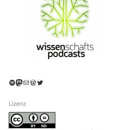
Spotify
Mastodon
E-Mail
WordPress
Twitter
Lizenz