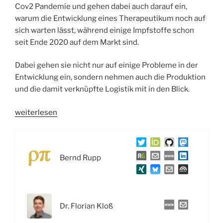
Cov2 Pandemie und gehen dabei auch darauf ein,
warum die Entwicklung eines Therapeutikum noch auf
sich warten lässt, während einige Impfstoffe schon
seit Ende 2020 auf dem Markt sind.
Dabei gehen sie nicht nur auf einige Probleme in der
Entwicklung ein, sondern nehmen auch die Produktion
und die damit verknüpfte Logistik mit in den Blick.
„WSR042
weiterlesen
Wirkstoffforschung
in
der
Bernd Rupp
Pandemie
und
der
Vergleich
Dr. Florian Kloß
Impfstoffe
versus