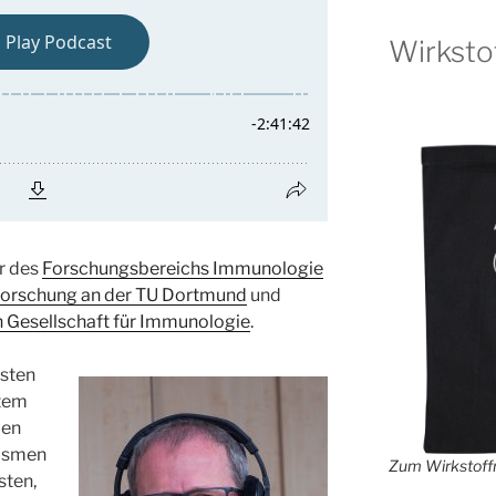
Wirksto
er des
Forschungsbereichs Immunologie
tsforschung an der TU Dortmund
und
 Gesellschaft für Immunologie
.
rsten
tem
den
nismen
Zum Wirkstoffr
sten,