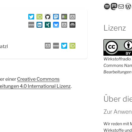
Spotify
Masto
E-Mail
W
Lizenz
atzl
Wirkstoffradio i
Commons Name
Bearbeitungen 
ter einer
Creative Commons
tungen 4.0 International Lizenz
.
Über di
Zur Anwen
Wir reden mit 
Wirkstoffe und