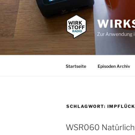
Zum
Inhalt
springen
WIRK
Zur Anwendung 
Startseite
Episoden Archiv
SCHLAGWORT:
IMPFLÜC
WSR060 Natürliche 