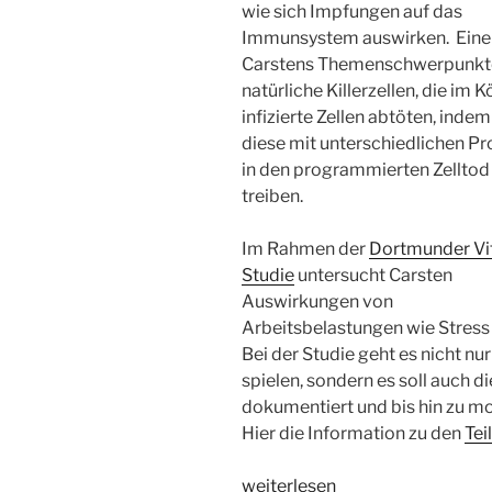
wie sich Impfungen auf das
Immunsystem auswirken. Eine
Carstens Themenschwerpunkte
natürliche Killerzellen, die im 
infizierte Zellen abtöten, indem
diese mit unterschiedlichen Pr
in den programmierten Zelltod
treiben.
Im Rahmen der
Dortmunder Vit
Studie
untersucht Carsten
Auswirkungen von
Arbeitsbelastungen wie Stres
Bei der Studie geht es nicht nu
spielen, sondern es soll auch
dokumentiert und bis hin zu m
Hier die Information zu den
Te
„WSR060
weiterlesen