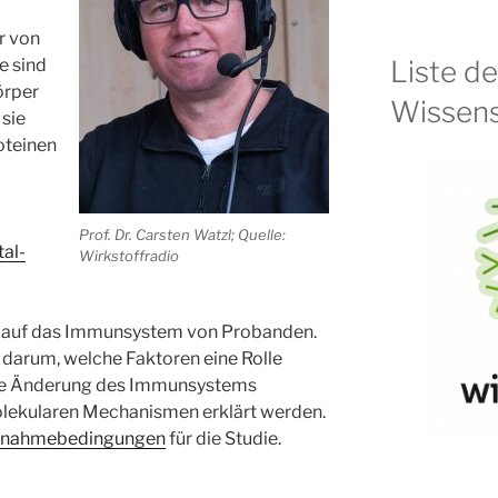
r von
Liste d
 sind
Körper
Wissens
 sie
oteinen
Prof. Dr. Carsten Watzl; Quelle:
al-
Wirkstoffradio
s auf das Immunsystem von Probanden.
r darum, welche Faktoren eine Rolle
 die Änderung des Immunsystems
olekularen Mechanismen erklärt werden.
ilnahmebedingungen
für die Studie.