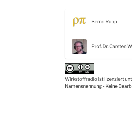
Natürliche
Killerzellen
und
Bernd Rupp
das
Immunsystem
bei
Prof. Dr. Carsten W
der
Arbeit
–
Interview
mit
Wirkstoffradio ist lizenziert un
Prof.
Namensnennung - Keine Bearbei
Dr.
Carsten
Watzl“