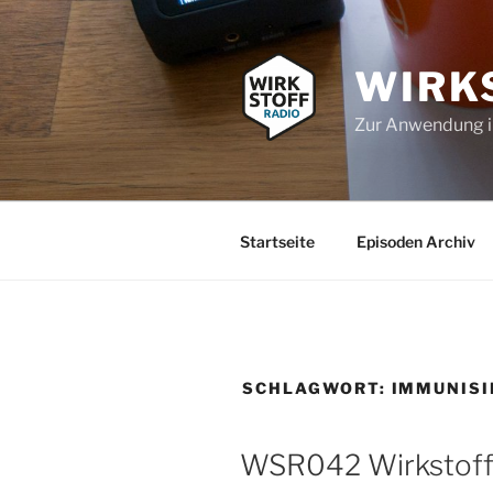
Zum
Inhalt
springen
WIRK
Zur Anwendung 
Startseite
Episoden Archiv
SCHLAGWORT:
IMMUNIS
WSR042 Wirkstofff