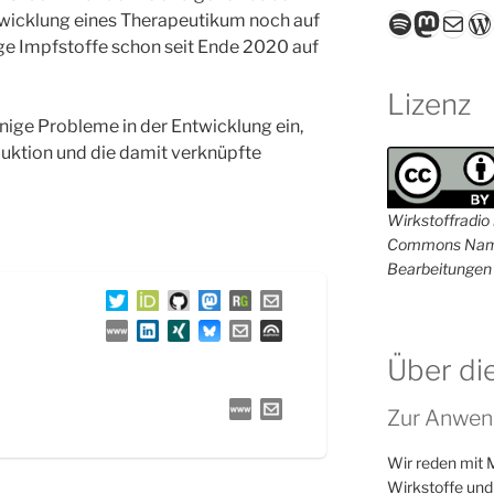
Spotify
Masto
E-Mail
W
twicklung eines Therapeutikum noch auf
ige Impfstoffe schon seit Ende 2020 auf
Lizenz
inige Probleme in der Entwicklung ein,
uktion und die damit verknüpfte
Wirkstoffradio i
Commons Name
Bearbeitungen 
Über di
Zur Anwen
Wir reden mit 
Wirkstoffe und