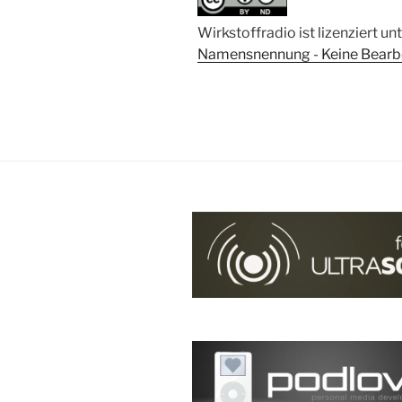
Therapeutika“
Wirkstoffradio ist lizenziert un
Namensnennung - Keine Bearbei