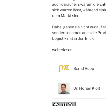
auch darauf ein, warum die En
sich warten lässt, während ein
dem Markt sind.
Dabei gehen sie nicht nur auf e
sondern nehmen auch die Prod
Logistik mit in den Blick.
„WSR042
weiterlesen
Wirkstoffforschung
in
der
Bernd Rupp
Pandemie
und
der
Dr. Florian Kloß
Vergleich
Impfstoffe
versus