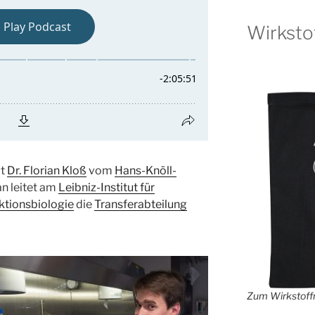
Wirksto
it
Dr. Florian Kloß
vom
Hans-Knöll-
an leitet am
Leibniz-Institut für
ktionsbiologie
die
Transferabteilung
Zum Wirkstoffr