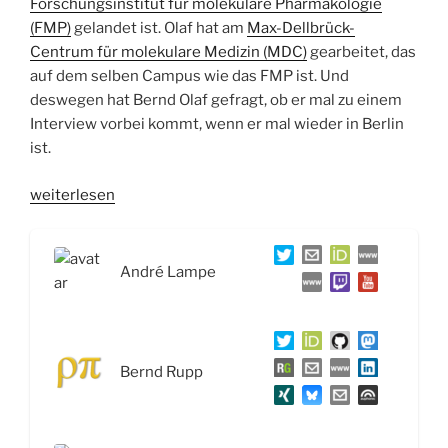
Forschungsinstitut für molekulare Pharmakologie
(FMP)
gelandet ist. Olaf hat am
Max-Dellbrück-
Centrum für molekulare Medizin (MDC)
gearbeitet, das
auf dem selben Campus wie das FMP ist. Und
deswegen hat Bernd Olaf gefragt, ob er mal zu einem
Interview vorbei kommt, wenn er mal wieder in Berlin
ist.
„WSR021
weiterlesen
Hausstaub
und
andere
André Lampe
Allergien
–
Interview
mit
Bernd Rupp
Prof.
Dr.
Olaf