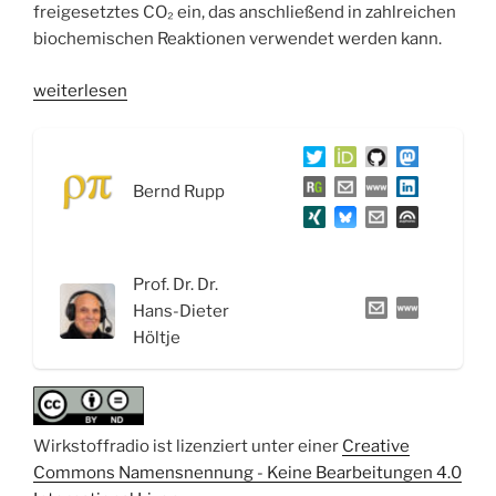
freigesetztes CO₂ ein, das anschließend in zahlreichen
biochemischen Reaktionen verwendet werden kann.
„WSR093
weiterlesen
Vitamin
B6,
Niacinamid
Bernd Rupp
und
Biotin“
Prof. Dr. Dr.
Hans-Dieter
Höltje
Wirkstoffradio ist lizenziert unter einer
Creative
Commons Namensnennung - Keine Bearbeitungen 4.0