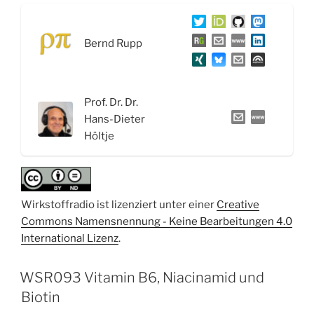
fettlöslichen
Vitamine
Bernd Rupp
A,
D
und
E“
Prof. Dr. Dr.
Hans-Dieter
Höltje
Wirkstoffradio ist lizenziert unter einer
Creative
Commons Namensnennung - Keine Bearbeitungen 4.0
International Lizenz
.
WSR093 Vitamin B6, Niacinamid und
Biotin