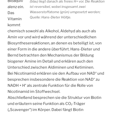
Bioäquiv
(blau) liegt danach als freies H+ vor. Die Reaktion
ist reversibel, wobei insgesamt zwei
alenz ein.
Wasserstoffatome (grün) umgesetzt werden;
Das
Quelle: Hans-Dieter Höltje.
Vitamin
kommt
chemisch sowohl als Alkohol, Aldehyd als auch als
Amin vor und wird während der unterschiedlichen
Biosynthesereaktionen, an denen es beteiligt ist, von
einer Form in die andere überführt. Hans-Dieter und
Bernd betrachten den Mechanismus der Bildung
biogener Amine im Detail und erklären auch den
Unterschied zwischen Aldiminen und Ketiminen.
Bei Nicotinamid erklären sie den Aufbau von NAD⁺ und
besprechen insbesondere die Reaktion von NAD⁺ zu
NADH + H⁺ als zentrale Funktion für die Rolle von
Nicotinamid im Stoffwechsel.
Abschließend besprechen sie die Struktur von Biotin
und erläutern seine Funktion als CO₂-Träger
(„Scavenger“) im Körper. Dabei fängt Biotin