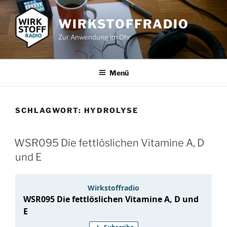
Zum
Inhalt
WIRKSTOFFRADIO
springen
Zur Anwendung im Ohr
Menü
SCHLAGWORT:
HYDROLYSE
WSR095 Die fettlöslichen Vitamine A, D
und E