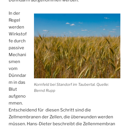
In der
Regel
werden
Wirkstof
fe durch
passive
Mechani
smen
vom
Dünndar
m in das
Kornfeld bei Standorf im Taubertal. Quelle:
Blut
Bernd Rupp
aufgeno
mmen.
Entscheidend für diesen Schritt sind die
Zellmembranen der Zellen, die überwunden werden
müssen. Hans-Dieter beschreibt die Zellenmembran