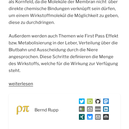
als Kornfeld, da die Moleküle der Membran nicht über
direkte chemische Bindungen verknüpft sein dürfen,
um einem Wirkstoffmolekül die Möglichkeit zu geben,
diese zu durchdringen.
Außerdem werden auch Themen wie First Pass Effekt
bzw. Metabolisierung in der Leber, Verteilung über die
Blutbahn und Ausscheidung durch die Niere
angesprochen. Diese Schritte definieren die Menge
des Wirkstoffs, welche für die Wirkung zur Verfügung
steht.
„WSR043
weiterlesen
Die
Reise
von
Bernd Rupp
Wirkstoffen:
Aufnahme,
Verteilung