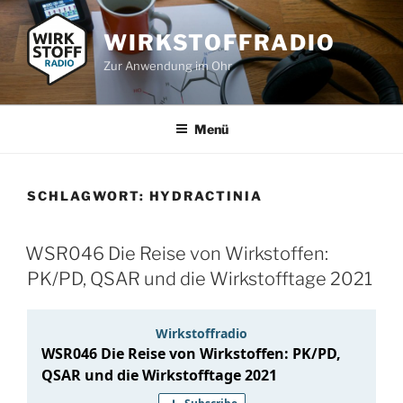
Zum
Inhalt
WIRKSTOFFRADIO
springen
Zur Anwendung im Ohr
Menü
SCHLAGWORT:
HYDRACTINIA
WSR046 Die Reise von Wirkstoffen:
PK/PD, QSAR und die Wirkstofftage 2021