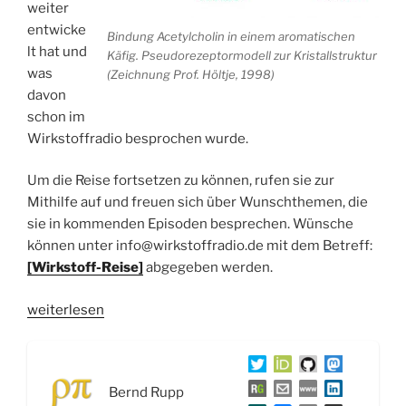
weiter
entwicke
Bindung Acetylcholin in einem aromatischen
lt hat und
Käfig. Pseudorezeptormodell zur Kristallstruktur
was
(Zeichnung Prof. Höltje, 1998)
davon
schon im
Wirkstoffradio besprochen wurde.
Um die Reise fortsetzen zu können, rufen sie zur
Mithilfe auf und freuen sich über Wunschthemen, die
sie in kommenden Episoden besprechen. Wünsche
können unter info@wirkstoffradio.de mit dem Betreff:
[Wirkstoff-Reise]
abgegeben werden.
„WSR046
weiterlesen
Die
Reise
von
Bernd Rupp
Wirkstoffen: