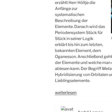
erzählt Herr Höltje die
Anfänge zur
systematischen
Beschreibung der
Elemente. Danach wird das
Periodensystem Stück für
Stück in seiner Logik
erklärt bis hin zum letzten,
bekannten Element, dem
Oganesson. Anschließend geht
der Elemente und welche man 
ablesen kann. Der Begriff
Metal
Hybridisierung von Orbitalen u
Lieblingselemente.
„WSR036
weiterlesen
Das
Periodensystem
der