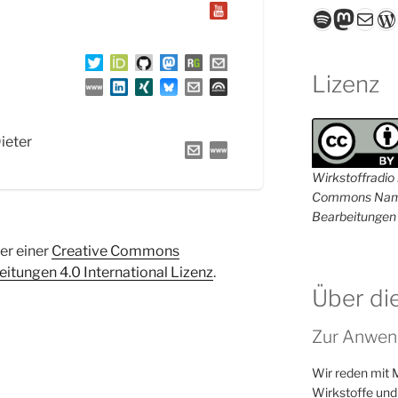
Spotify
Masto
E-Mail
W
Lizenz
Dieter
Wirkstoffradio i
Commons Name
Bearbeitungen 
ter einer
Creative Commons
tungen 4.0 International Lizenz
.
Über di
Zur Anwen
Wir reden mit 
Wirkstoffe und