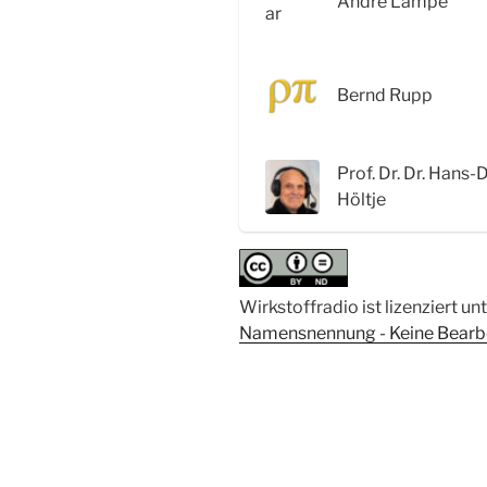
André Lampe
Elemente
–
Interview
Bernd Rupp
mit
Prof.
Dr.
Prof. Dr. Dr. Hans-
Hans-
Höltje
Dieter
Höltje“
Wirkstoffradio ist lizenziert un
Namensnennung - Keine Bearbei