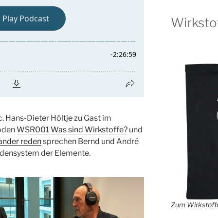
Wirksto
h.c. Hans-Dieter Höltje zu Gast im
soden
WSR001 Was sind Wirkstoffe?
und
ander reden
sprechen Bernd und André
odensystem der Elemente.
Zum Wirkstoffr