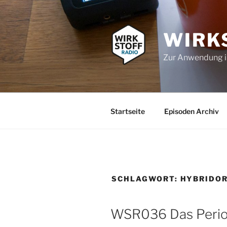
Zum
Inhalt
springen
WIRK
Zur Anwendung 
Startseite
Episoden Archiv
SCHLAGWORT:
HYBRIDOR
WSR036 Das Perio