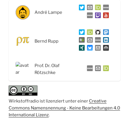
und
andere
André Lampe
Allergien
–
Interview
mit
Bernd Rupp
Prof.
Dr.
Olaf
Prof. Dr. Olaf
Rötzschke“
Rötzschke
Wirkstoffradio ist lizenziert unter einer
Creative
Commons Namensnennung - Keine Bearbeitungen 4.0
International Lizenz
.