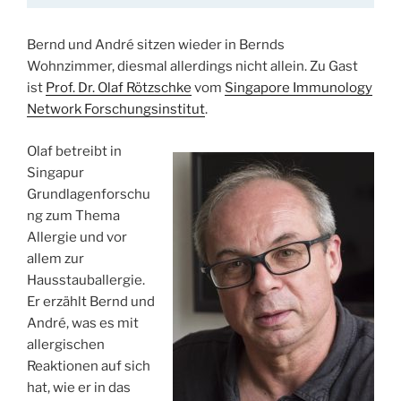
Bernd und André sitzen wieder in Bernds
Wohnzimmer, diesmal allerdings nicht allein. Zu Gast
ist
Prof. Dr. Olaf Rötzschke
vom
Singapore Immunology
Network Forschungsinstitut
.
Olaf betreibt in
Singapur
Grundlagenforschu
ng zum Thema
Allergie und vor
allem zur
Hausstauballergie.
Er erzählt Bernd und
André, was es mit
allergischen
Reaktionen auf sich
hat, wie er in das