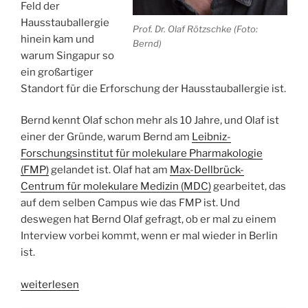
Feld der
Hausstauballergie
Prof. Dr. Olaf Rötzschke (Foto:
hinein kam und
Bernd)
warum Singapur so
ein großartiger
Standort für die Erforschung der Hausstauballergie ist.
Bernd kennt Olaf schon mehr als 10 Jahre, und Olaf ist
einer der Gründe, warum Bernd am
Leibniz-
Forschungsinstitut für molekulare Pharmakologie
(FMP)
gelandet ist. Olaf hat am
Max-Dellbrück-
Centrum für molekulare Medizin (MDC)
gearbeitet, das
auf dem selben Campus wie das FMP ist. Und
deswegen hat Bernd Olaf gefragt, ob er mal zu einem
Interview vorbei kommt, wenn er mal wieder in Berlin
ist.
„WSR021
weiterlesen
Hausstaub