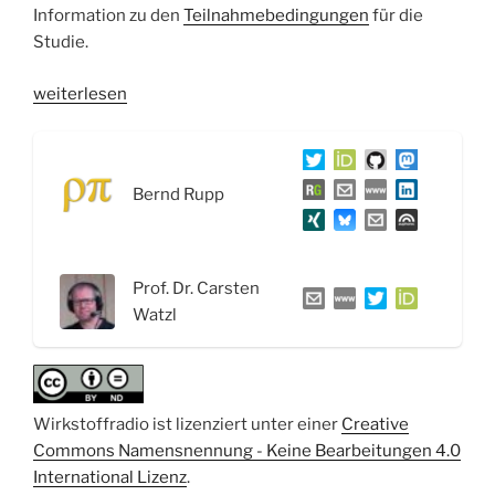
Information zu den
Teilnahmebedingungen
für die
Studie.
„WSR060
weiterlesen
Natürliche
Killerzellen
und
Bernd Rupp
das
Immunsystem
bei
der
Prof. Dr. Carsten
Arbeit
Watzl
–
Interview
mit
Prof.
Wirkstoffradio ist lizenziert unter einer
Creative
Dr.
Commons Namensnennung - Keine Bearbeitungen 4.0
Carsten
International Lizenz
.
Watzl“