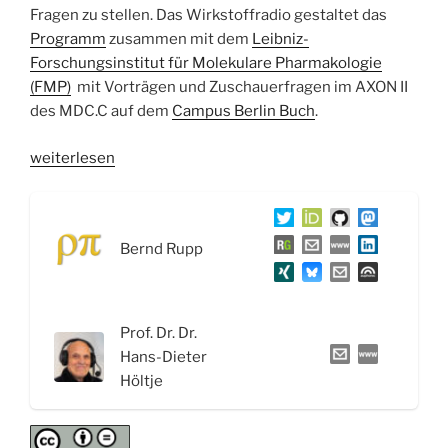
Fragen zu stellen. Das Wirkstoffradio gestaltet das
Programm
zusammen mit dem
Leibniz-
Forschungsinstitut für Molekulare Pharmakologie
(FMP)
mit Vorträgen und Zuschauerfragen im AXON II
des MDC.C auf dem
Campus Berlin Buch
.
„WSR055
weiterlesen
Antipsychotika:
Vom
Chlorpromazin
Bernd Rupp
zu
den
Magic
Mushrooms“
Prof. Dr. Dr.
Hans-Dieter
Höltje