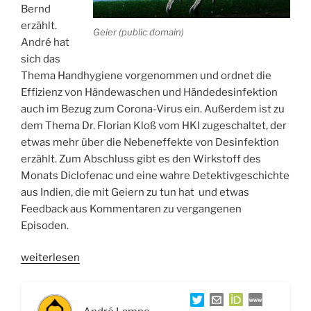
Bernd
erzählt.
Geier (public domain)
André hat
sich das
Thema Handhygiene vorgenommen und ordnet die
Effizienz von Händewaschen und Händedesinfektion
auch im Bezug zum Corona-Virus ein. Außerdem ist zu
dem Thema Dr. Florian Kloß vom HKI zugeschaltet, der
etwas mehr über die Nebeneffekte von Desinfektion
erzählt. Zum Abschluss gibt es den Wirkstoff des
Monats Diclofenac und eine wahre Detektivgeschichte
aus Indien, die mit Geiern zu tun hat und etwas
Feedback aus Kommentaren zu vergangenen
Episoden.
„WSR033
weiterlesen
Wirkstoffe
aus
dem