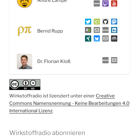
André Lampe
Computer,
Händewaschen
vs.
Händedesinfektion
Bernd Rupp
und
Diclofenac-
Geier“
Dr. Florian Kloß
Wirkstoffradio ist lizenziert unter einer
Creative
Commons Namensnennung - Keine Bearbeitungen 4.0
International Lizenz
.
Wirkstoffradio abonnieren