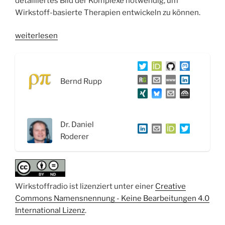
detailliertes Bild der Komplexe notwendig, um
Wirkstoff-basierte Therapien entwickeln zu können.
„WSR058
weiterlesen
Die
dunkle
Seite
Bernd Rupp
des
Mikrobioms
und
Cryo-
Dr. Daniel
Elektronenmikroskopie
Roderer
–
Interview
mit
Dr.
Wirkstoffradio ist lizenziert unter einer
Creative
Daniel
Commons Namensnennung - Keine Bearbeitungen 4.0
Roderer“
International Lizenz
.