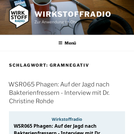
Zum
Inhalt
WIRKSTOFFRADIO
springen
Zur Anwendung im Ohr
Menü
SCHLAGWORT:
GRAMNEGATIV
WSR065 Phagen: Auf der Jagd nach
Bakterienfressern - Interview mit Dr.
Christine Rohde