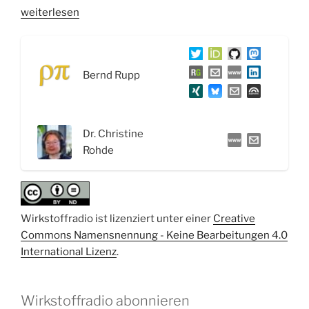
„WSR065
weiterlesen
Phagen:
Auf
der
Bernd Rupp
Jagd
nach
Bakterienfressern
–
Dr. Christine
Interview
Rohde
mit
Dr.
Christine
Rohde“
Wirkstoffradio ist lizenziert unter einer
Creative
Commons Namensnennung - Keine Bearbeitungen 4.0
International Lizenz
.
Wirkstoffradio abonnieren