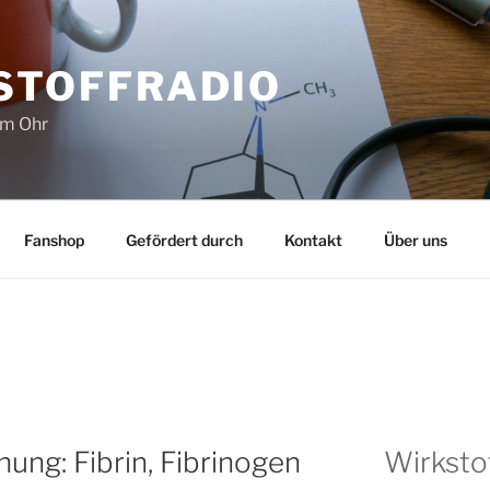
STOFFRADIO
im Ohr
Fanshop
Gefördert durch
Kontakt
Über uns
N
ng: Fibrin, Fibrinogen
Wirksto