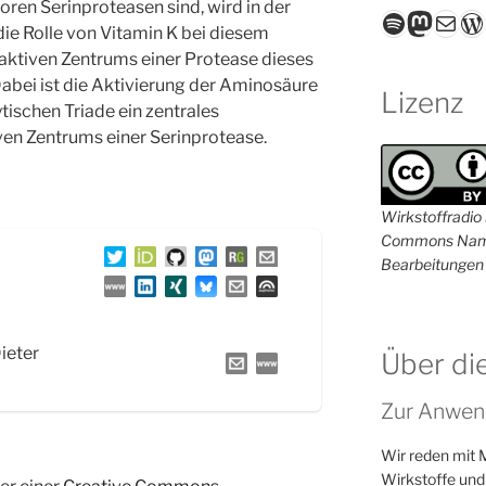
ren Serinproteasen sind, wird in der
Spotify
Masto
E-Mail
W
ie Rolle von Vitamin K bei diesem
aktiven Zentrums einer Protease dieses
abei ist die Aktivierung der Aminosäure
Lizenz
tischen Triade ein zentrales
ven Zentrums einer Serinprotease.
Wirkstoffradio i
Commons Name
Bearbeitungen 
Dieter
Über di
Zur Anwen
Wir reden mit 
Wirkstoffe und