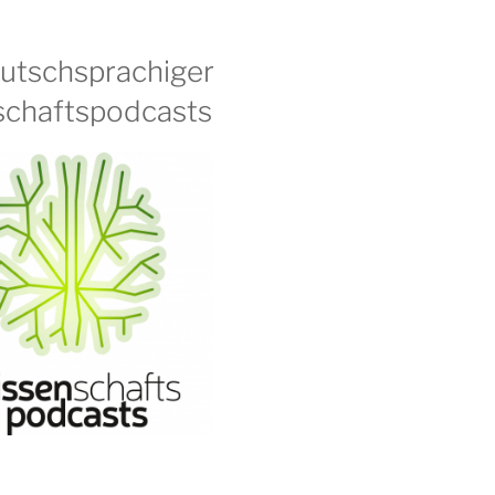
eutschsprachiger
chaftspodcasts