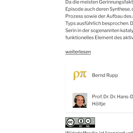
Da die meisten Gerinnungsfakto
Episode auch deren Synthese, d
Prozess sowie der Aufbau des 
Typs ausführlich besprochen. D
Serin in der sogenannten kataly
funktionelles Element des akti
„WSR082
weiterlesen
Blutgerinnung:
Fibrin,
Fibrinogen
Bernd Rupp
und
die
katalytische
Prof. Dr. Dr. Hans-
Triade“
Höltje