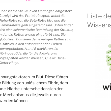
Oben ist die Struktur von Fibrinogen dargestellt.
Liste d
Gezeigt wird das Proteinrückgrat, wobei die
Alpha-Kette rot, die Beta-Kette blau und die
Wissens
Gamma-Kette gelb eingefärbt sind. Unten findet
sich eine schematische Darstellung der Struktur,
in der die Ketten analog eingefärbt sind. Die
globulären Domänen der jeweiligen Ketten sind
zusätzlich in den entsprechenden Farben
hervorgehoben. A und B markieren die
Fibrinopeptide, die für die Aktivierung
abgespalten werden müssen; Quelle: Hans-
Dieter Höltje.
innungsfaktoren im Blut. Diese führen
r Bildung von unlöslichem Fibrin, dem
e. Hierbei unterscheiden sich der
che Mechanismus, die jeweils durch
 werden können.