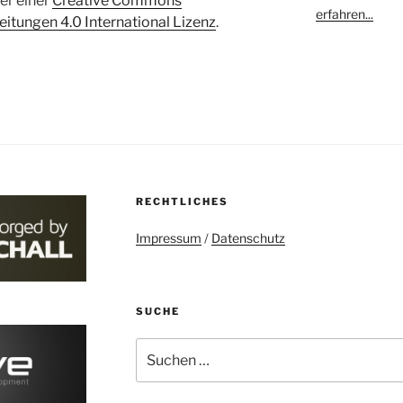
ter einer
Creative Commons
erfahren...
tungen 4.0 International Lizenz
.
RECHTLICHES
Impressum
/
Datenschutz
SUCHE
Suchen
nach: