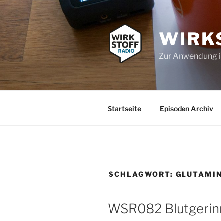
Zum
Inhalt
springen
WIRK
Zur Anwendung 
Startseite
Episoden Archiv
SCHLAGWORT:
GLUTAMI
WSR082 Blutgerinnu