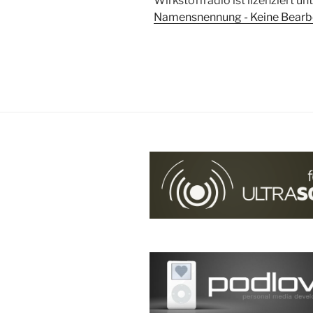
Wirkstoffradio ist lizenziert un
Namensnennung - Keine Bearbei