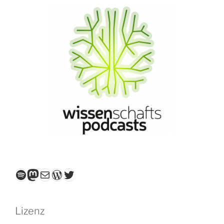
Spotify
Mastodon
E-Mail
WordPress
Twitter
Lizenz