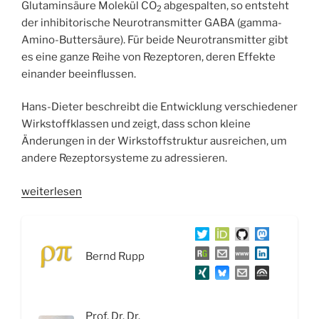
Glutaminsäure Molekül CO
abgespalten, so entsteht
2
der inhibitorische Neurotransmitter GABA (gamma-
Amino-Buttersäure). Für beide Neurotransmitter gibt
es eine ganze Reihe von Rezeptoren, deren Effekte
einander beeinflussen.
Hans-Dieter beschreibt die Entwicklung verschiedener
Wirkstoffklassen und zeigt, dass schon kleine
Änderungen in der Wirkstoffstruktur ausreichen, um
andere Rezeptorsysteme zu adressieren.
„WSR059
weiterlesen
Glutamat-,
GABA-
System
Bernd Rupp
und
Wirkstoffe
zur
Behandlung
Prof. Dr. Dr.