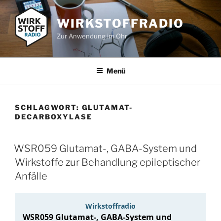
Zum
Inhalt
WIRKSTOFFRADIO
springen
Zur Anwendung im Ohr
Menü
SCHLAGWORT:
GLUTAMAT-
DECARBOXYLASE
WSR059 Glutamat-, GABA-System und
Wirkstoffe zur Behandlung epileptischer
Anfälle