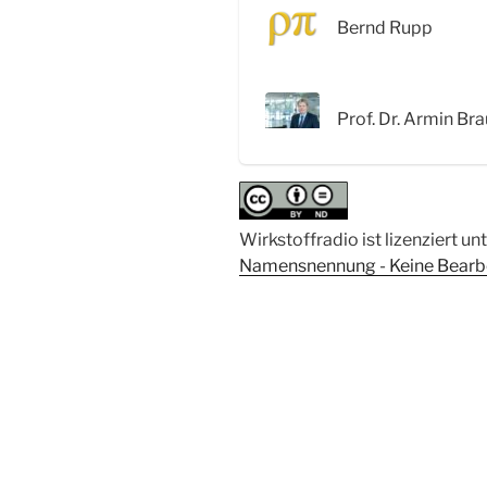
Nafamostat
Bernd Rupp
gegen
COVID-
19
Prof. Dr. Armin Br
–
Interview
mit
Prof.
Dr.
Wirkstoffradio ist lizenziert un
Armin
Namensnennung - Keine Bearbei
Braun“