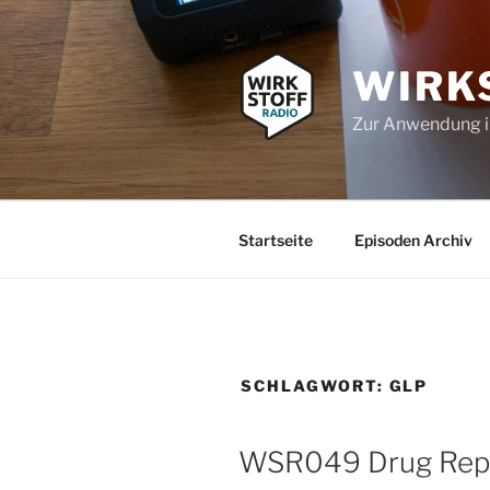
Zum
Inhalt
springen
WIRK
Zur Anwendung 
Startseite
Episoden Archiv
SCHLAGWORT:
GLP
WSR049 Drug Repu