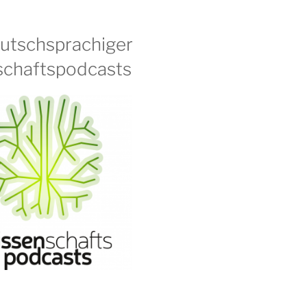
eutschsprachiger
chaftspodcasts