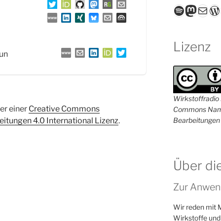
Spotify
Masto
E-Mail
W
Lizenz
aun
Wirkstoffradio i
ter einer
Creative Commons
Commons Name
Bearbeitungen 
tungen 4.0 International Lizenz
.
Über di
Zur Anwen
Wir reden mit 
Wirkstoffe und