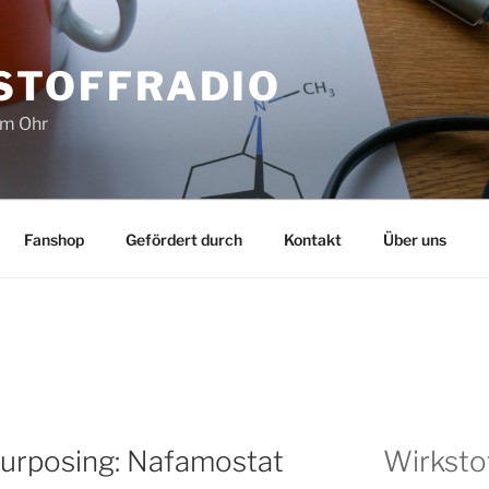
STOFFRADIO
im Ohr
Fanshop
Gefördert durch
Kontakt
Über uns
rposing: Nafamostat
Wirksto