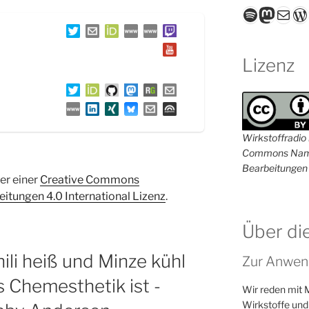
Spotify
Masto
E-Mail
W
Lizenz
Wirkstoffradio i
Commons Name
Bearbeitungen 
ter einer
Creative Commons
tungen 4.0 International Lizenz
.
Über di
i heiß und Minze kühl
Zur Anwen
 Chemesthetik ist -
Wir reden mit 
Wirkstoffe und