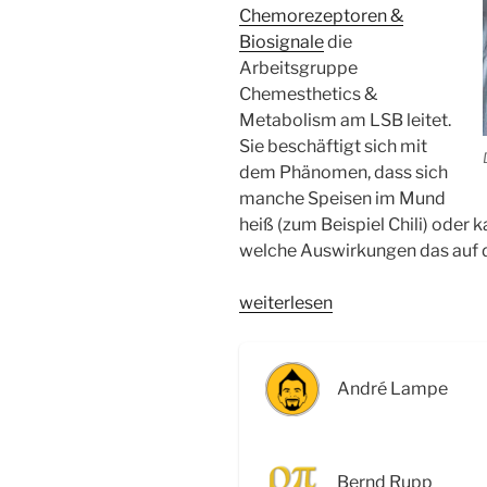
Chemorezeptoren &
Biosignale
die
Arbeitsgruppe
Chemesthetics &
Metabolism am LSB leitet.
Sie beschäftigt sich mit
dem Phänomen, dass sich
manche Speisen im Mund
heiß (zum Beispiel Chili) oder 
welche Auswirkungen das auf d
„WSR017
weiterlesen
Warum
Chili
heiß
André Lampe
und
Minze
kühl
Bernd Rupp
schmeckt