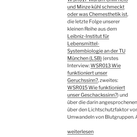
und Minze kühl schmeckt
oder was Chemesthetik ist
,
die letzte Folge unserer
kleinen Reihe aus dem
Leibniz-Institut für
Lebensmittel-
Systembiologie an der TU
München (LSB)
(erstes
Interview:
WSR013 Wie
funktioniert unser
Geruchssinn?
, zweites:
WSR015 Wie funktioniert
unser Geschackssinn?
) und
über die darin angesprochenen
über den Lichtschutzfaktor v
Umwandeln von Blutgruppen. A
„WSR018
weiterlesen