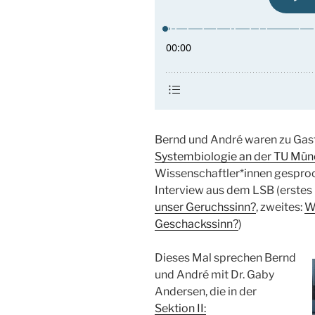
Bernd und André waren zu Ga
Systembiologie an der TU Mün
Wissenschaftler*innen gesproche
Interview aus dem LSB (erstes 
unser Geruchssinn?
, zweites:
W
Geschackssinn?
)
Dieses Mal sprechen Bernd
und André mit Dr. Gaby
Andersen, die in der
Sektion II: