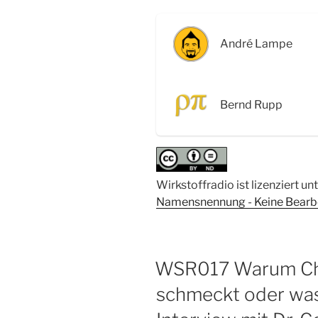
Die
Struktur
von
André Lampe
Scharfstoffen,
Lichtschutzfaktor,
selbstgemachte
Bernd Rupp
Sonnencreme
und
Proteinfaltung
für
zu
Wirkstoffradio ist lizenziert un
Hause“
Namensnennung - Keine Bearbei
WSR017 Warum Chil
schmeckt oder was