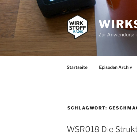
Zum
Inhalt
springen
WIRK
Zur Anwendung 
Startseite
Episoden Archiv
SCHLAGWORT:
GESCHMA
WSR018 Die Strukt