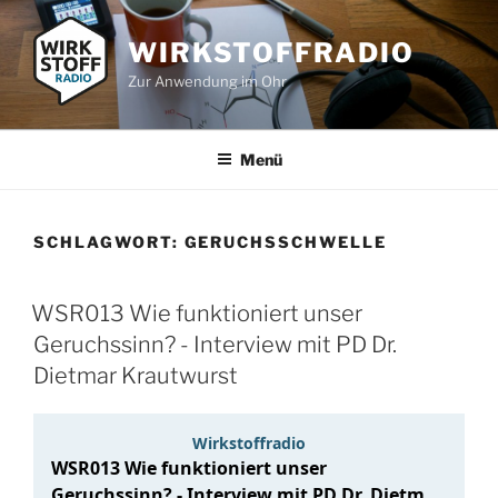
Zum
Inhalt
WIRKSTOFFRADIO
springen
Zur Anwendung im Ohr
Menü
SCHLAGWORT:
GERUCHSSCHWELLE
WSR013 Wie funktioniert unser
Geruchssinn? - Interview mit PD Dr.
Dietmar Krautwurst