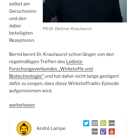
selbst am
Geruchssinn
und den
dabei
PD Dr. Dietmar Krautwurst
beteiligten
Rezeptoren.
Bernd kennt Dr. Krautwurst schon länger von den
regelmäßigen Treffen des
Leibniz-
Forschungsverbundes „Wirkstoffe und
Biotechnologie“
und hat daher nicht lange gezögert
dafür zu sorgen, dass diese Wirkstoffradio-Episode
aufgenommen wird.
„WSR013
weiterlesen
Wie
funktioniert
unser
André Lampe
Geruchssinn?