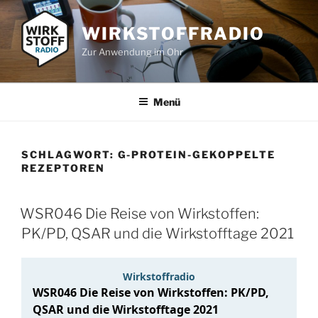
Zum
Inhalt
WIRKSTOFFRADIO
springen
Zur Anwendung im Ohr
Menü
SCHLAGWORT:
G-PROTEIN-GEKOPPELTE
REZEPTOREN
WSR046 Die Reise von Wirkstoffen:
PK/PD, QSAR und die Wirkstofftage 2021