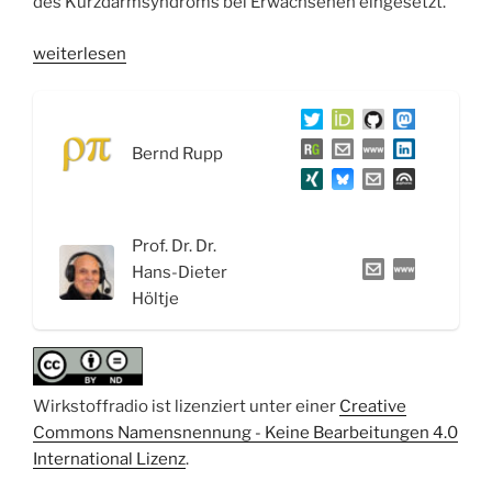
des Kurzdarmsyndroms bei Erwachsenen eingesetzt.
„WSR044
weiterlesen
Die
Reise
von
Bernd Rupp
Wirkstoffen:
Wirkort,
Wirkmechanismus
und
Prof. Dr. Dr.
der
Hans-Dieter
Wirkstoff
Höltje
Teduglutid“
Wirkstoffradio ist lizenziert unter einer
Creative
Commons Namensnennung - Keine Bearbeitungen 4.0
International Lizenz
.