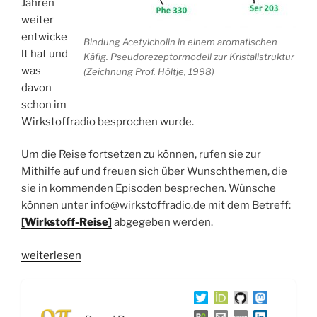
Jahren
weiter
entwicke
Bindung Acetylcholin in einem aromatischen
lt hat und
Käfig. Pseudorezeptormodell zur Kristallstruktur
was
(Zeichnung Prof. Höltje, 1998)
davon
schon im
Wirkstoffradio besprochen wurde.
Um die Reise fortsetzen zu können, rufen sie zur
Mithilfe auf und freuen sich über Wunschthemen, die
sie in kommenden Episoden besprechen. Wünsche
können unter info@wirkstoffradio.de mit dem Betreff:
[Wirkstoff-Reise]
abgegeben werden.
„WSR046
weiterlesen
Die
Reise
von