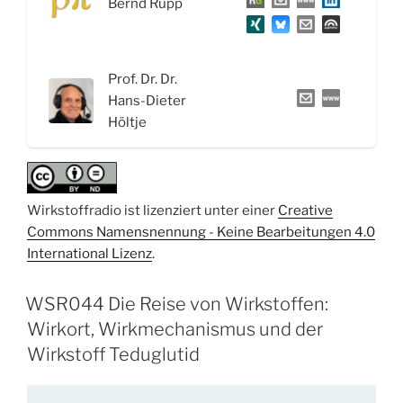
Bernd Rupp
Wirkstoffen:
PK/PD,
QSAR
und
Prof. Dr. Dr.
die
Hans-Dieter
Wirkstofftage
Höltje
2021“
Wirkstoffradio ist lizenziert unter einer
Creative
Commons Namensnennung - Keine Bearbeitungen 4.0
International Lizenz
.
WSR044 Die Reise von Wirkstoffen:
Wirkort, Wirkmechanismus und der
Wirkstoff Teduglutid