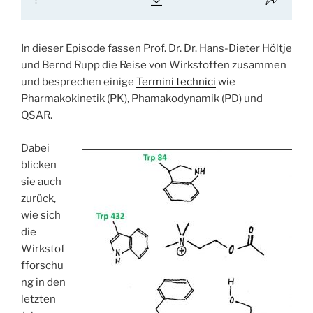
In dieser Episode fassen Prof. Dr. Dr. Hans-Dieter Höltje
und Bernd Rupp die Reise von Wirkstoffen zusammen
und besprechen einige
Termini technici
wie
Pharmakokinetik (PK), Phamakodynamik (PD) und
QSAR.
Dabei
blicken
sie auch
zurück,
wie sich
die
Wirkstof
fforschu
ng in den
letzten