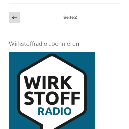
Seitennummerierung
Vorherige
Seite
2
Seite
der
Beiträge
Wirkstoffradio abonnieren