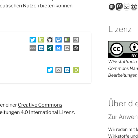
Spotify
Masto
E-Mail
W
eutischen Nutzen bieten können.
Lizenz
Wirkstoffradio i
Commons Name
Bearbeitungen 
Über di
ter einer
Creative Commons
tungen 4.0 International Lizenz
.
Zur Anwen
Wir reden mit 
Wirkstoffe und