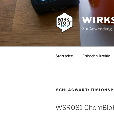
Zum
Inhalt
springen
WIRK
Zur Anwendung 
Startseite
Episoden Archiv
SCHLAGWORT:
FUSIONSP
WSR081 ChemBioPr