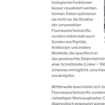
biologische Funktionen
besser visualisiert werden
können. Dabei optimieren
sie nicht nur die Struktur
der verwendeten
Fluoreszenzfarbstoffe,
sondern entwickeln auch
Sonden wie Peptide,
Antikörper und andere
Moleküle, die spezifisch an
das gewünschte Zielprotein b
einer Schnittstelle (Linker + T
Johannes ermöglicht, verschie
anzuknüpfen.
Mittlerweile beschränkt sich J
Fluoreszenzfarbstoffe, sondern 
vielseitigen Werkzeugkasten. Di
diagnostisch eingesetzt werde