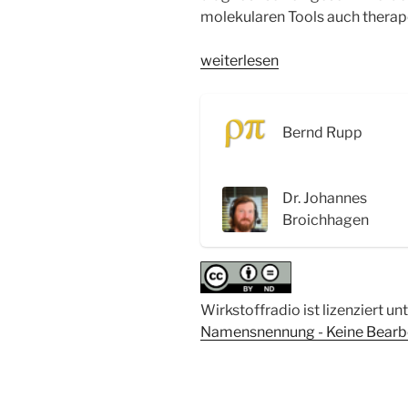
molekularen Tools auch therap
„WSR081
weiterlesen
ChemBioProbes:
Sonden
für
Bernd Rupp
Diagnose
und
Therapie
Dr. Johannes
–
Broichhagen
Interview
mit
Dr.
Johannes
Wirkstoffradio ist lizenziert un
Broichhagen“
Namensnennung - Keine Bearbei