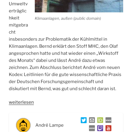
Umweltv
erträglic
hkeit
Klimaanlagen, außen (public domain)
mitgebra
cht
insbesonders zur Problematik der Kühlmittel in
Klimaanlagen. Bernd erklärt den Stoff MHC, den Olaf
angesprochen hatte und hat wieder einen „Wirkstoff
des Monats“ dabei und lässt André dazu etwas
zeichnen. Zum Abschluss berichtet André vom neuen
Kodex: Leitlinien für die gute wissenschaftliche Praxis
der Deutschen Forschungsgemeinschaft und
diskutiert mit Bernd, was gut und schlecht daran ist.
„WSR022
weiterlesen
Klimaanlagen,
Zuckerchemie
und
André Lampe
Leitlinien