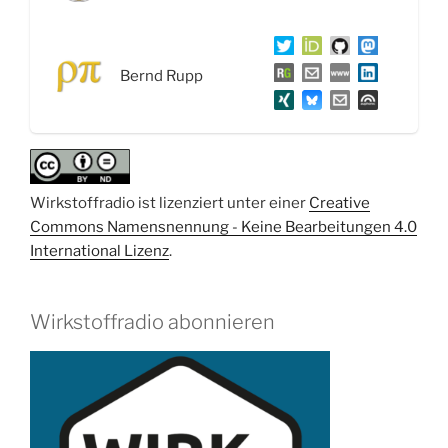
zur
Sicherung
guter
Bernd Rupp
wissenschaftlicher
Praxis
der
DFG“
Wirkstoffradio ist lizenziert unter einer
Creative
Commons Namensnennung - Keine Bearbeitungen 4.0
International Lizenz
.
Wirkstoffradio abonnieren