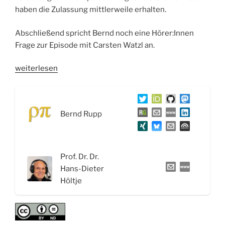
haben die Zulassung mittlerweile erhalten.
Abschließend spricht Bernd noch eine Hörer:Innen
Frage zur Episode mit Carsten Watzl an.
„WSR063
weiterlesen
Schlafmittel
und
Tranquilizer:
Bernd Rupp
Benzodiazepine,
Melatonin
und
Orexin-
Prof. Dr. Dr.
Rezeptor-
Hans-Dieter
Antagonisten“
Höltje