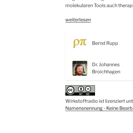
molekularen Tools auch therap
„WSR081
weiterlesen
ChemBioProbes:
Sonden
für
Bernd Rupp
Diagnose
und
Therapie
Dr. Johannes
–
Broichhagen
Interview
mit
Dr.
Johannes
Wirkstoffradio ist lizenziert un
Broichhagen“
Namensnennung - Keine Bearbei