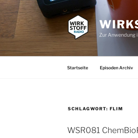
Zum
Inhalt
springen
WIRK
Zur Anwendung 
Startseite
Episoden Archiv
SCHLAGWORT:
FLIM
WSR081 ChemBioPr