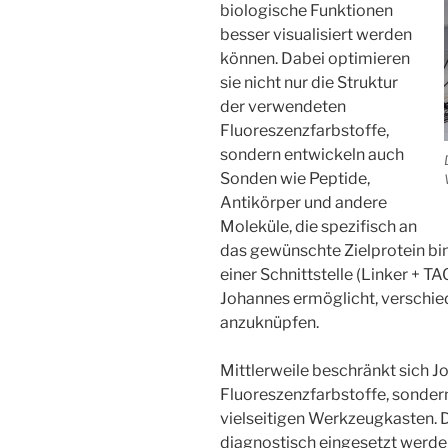
biologische Funktionen
besser visualisiert werden
können. Dabei optimieren
sie nicht nur die Struktur
der verwendeten
Fluoreszenzfarbstoffe,
sondern entwickeln auch
Sonden wie Peptide,
Antikörper und andere
Moleküle, die spezifisch an
das gewünschte Zielprotein b
einer Schnittstelle (Linker + T
Johannes ermöglicht, verschie
anzuknüpfen.
Mittlerweile beschränkt sich J
Fluoreszenzfarbstoffe, sondern 
vielseitigen Werkzeugkasten. Di
diagnostisch eingesetzt werde