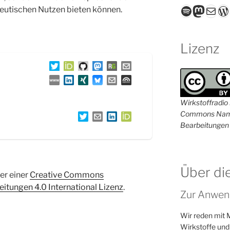
Spotify
Masto
E-Mail
W
eutischen Nutzen bieten können.
Lizenz
Wirkstoffradio i
Commons Name
Bearbeitungen 
Über di
ter einer
Creative Commons
tungen 4.0 International Lizenz
.
Zur Anwen
Wir reden mit 
Wirkstoffe und