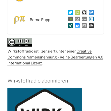
Wein,
Stickoxidwerte
bei
Bernd Rupp
Dieselfahrzeugen,
StEMos
und
1
Jahr
Wirkstoffradio ist lizenziert unter einer
Creative
Wirkstoffradio“
Commons Namensnennung - Keine Bearbeitungen 4.0
International Lizenz
.
Wirkstoffradio abonnieren