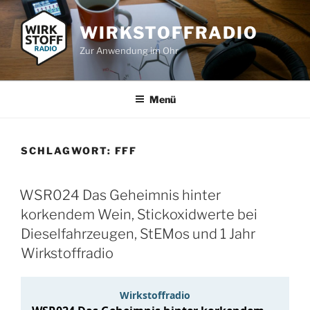
Zum
Inhalt
WIRKSTOFFRADIO
springen
Zur Anwendung im Ohr
Menü
SCHLAGWORT:
FFF
WSR024 Das Geheimnis hinter
korkendem Wein, Stickoxidwerte bei
Dieselfahrzeugen, StEMos und 1 Jahr
Wirkstoffradio