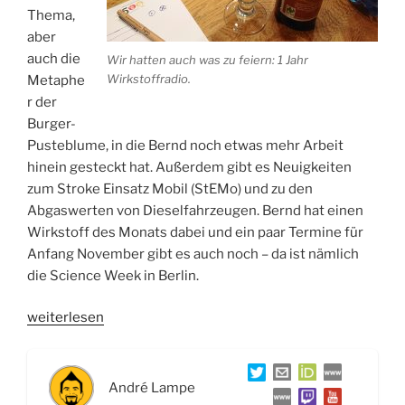
Thema,
aber
auch die
Wir hatten auch was zu feiern: 1 Jahr
Wirkstoffradio.
Metaphe
r der
Burger-
Pusteblume, in die Bernd noch etwas mehr Arbeit
hinein gesteckt hat. Außerdem gibt es Neuigkeiten
zum Stroke Einsatz Mobil (StEMo) und zu den
Abgaswerten von Dieselfahrzeugen. Bernd hat einen
Wirkstoff des Monats dabei und ein paar Termine für
Anfang November gibt es auch noch – da ist nämlich
die Science Week in Berlin.
„WSR024
weiterlesen
Das
Geheimnis
hinter
André Lampe
korkendem