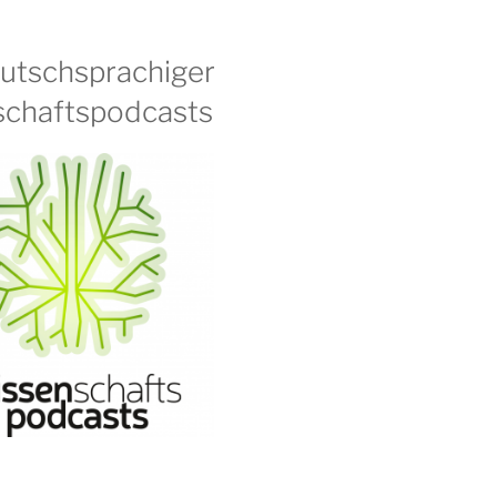
eutschsprachiger
chaftspodcasts