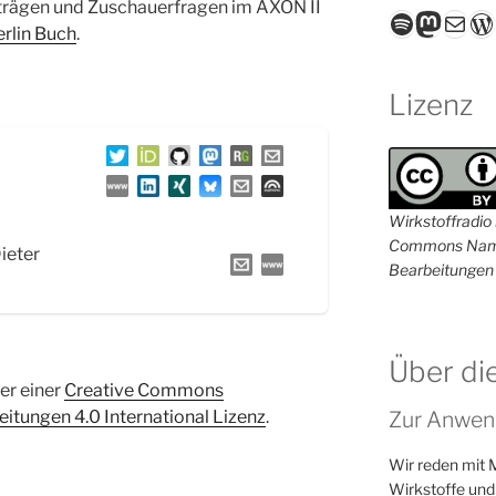
trägen und Zuschauerfragen im AXON II
Spotify
Masto
E-Mail
W
rlin Buch
.
Lizenz
Wirkstoffradio i
Commons Name
Dieter
Bearbeitungen 
Über di
ter einer
Creative Commons
Zur Anwen
tungen 4.0 International Lizenz
.
Wir reden mit 
Wirkstoffe und