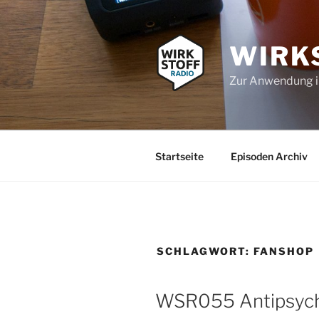
Zum
Inhalt
springen
WIRK
Zur Anwendung 
Startseite
Episoden Archiv
SCHLAGWORT:
FANSHOP
WSR055 Antipsych