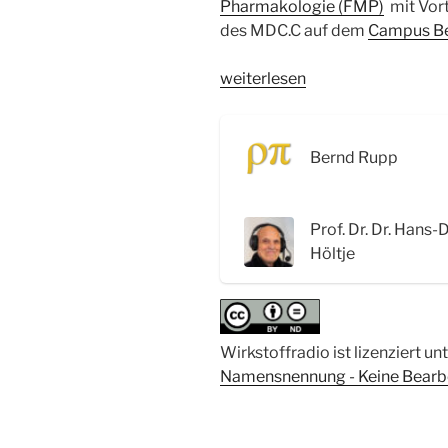
Pharmakologie (FMP)
mit Vor
des MDC.C auf dem
Campus Be
„WSR055
weiterlesen
Antipsychotika:
Vom
Chlorpromazin
Bernd Rupp
zu
den
Magic
Prof. Dr. Dr. Hans-
Mushrooms“
Höltje
Wirkstoffradio ist lizenziert un
Namensnennung - Keine Bearbei