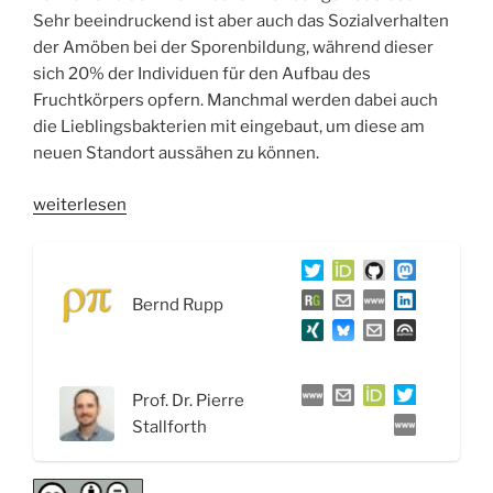
Sehr beeindruckend ist aber auch das Sozialverhalten
der Amöben bei der Sporenbildung, während dieser
sich 20% der Individuen für den Aufbau des
Fruchtkörpers opfern. Manchmal werden dabei auch
die Lieblingsbakterien mit eingebaut, um diese am
neuen Standort aussähen zu können.
„WSR054
weiterlesen
Paläobiotechnologie
und
Räuber-
Bernd Rupp
Beute
Beziehungen
–
Interview
Prof. Dr. Pierre
mit
Stallforth
Prof.
Dr.