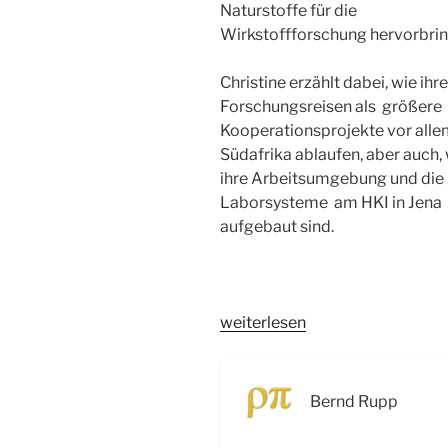
Naturstoffe für die
Wirkstoffforschung hervorbrin
Christine erzählt dabei, wie ihre
Forschungsreisen als größere
Kooperationsprojekte vor alle
Südafrika ablaufen, aber auch,
ihre Arbeitsumgebung und die
Laborsysteme am HKI in Jena
aufgebaut sind.
„WSR032
weiterlesen
Naturstoffe
aus
symbiontischen
Bernd Rupp
Systemen
–