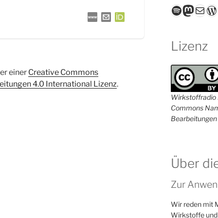
Spotify
Masto
E-Mail
W
Lizenz
ter einer
Creative Commons
tungen 4.0 International Lizenz
.
Wirkstoffradio i
Commons Name
Bearbeitungen 
Über di
Zur Anwen
Wir reden mit 
Wirkstoffe und