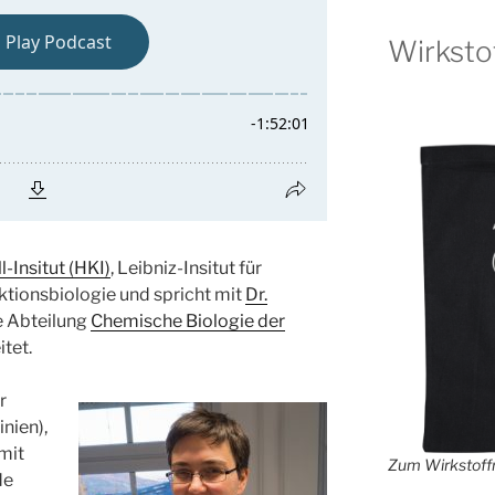
Wirksto
-Insitut (HKI)
, Leibniz-Insitut für
ktionsbiologie und spricht mit
Dr.
ie Abteilung
Chemische Biologie der
itet.
r
nien),
mit
Zum Wirkstoffr
de