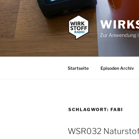
Zum
Inhalt
springen
WIRK
Zur Anwendung 
Startseite
Episoden Archiv
SCHLAGWORT:
FABI
WSR032 Naturstof