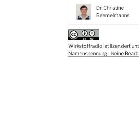
Interview
Dr. Christine
mit
Beemelmanns
Dr.
Christine
Beemelmanns“
Wirkstoffradio ist lizenziert un
Namensnennung - Keine Bearbei