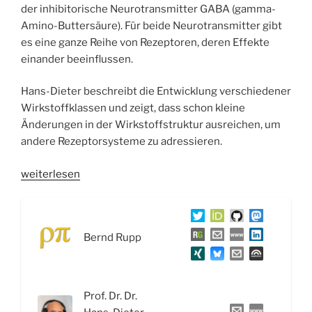
der inhibitorische Neurotransmitter GABA (gamma-
Amino-Buttersäure). Für beide Neurotransmitter gibt
es eine ganze Reihe von Rezeptoren, deren Effekte
einander beeinflussen.
Hans-Dieter beschreibt die Entwicklung verschiedener
Wirkstoffklassen und zeigt, dass schon kleine
Änderungen in der Wirkstoffstruktur ausreichen, um
andere Rezeptorsysteme zu adressieren.
„WSR059
weiterlesen
Glutamat-,
GABA-
System
Bernd Rupp
und
Wirkstoffe
zur
Behandlung
Prof. Dr. Dr.
epileptischer