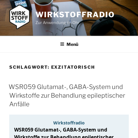
Zum
Inhalt
WIRKSTOFFRADIO
springen
Zur Anwendung im Ohr
Menü
SCHLAGWORT:
EXZITATORISCH
WSR059 Glutamat-, GABA-System und
Wirkstoffe zur Behandlung epileptischer
Anfälle