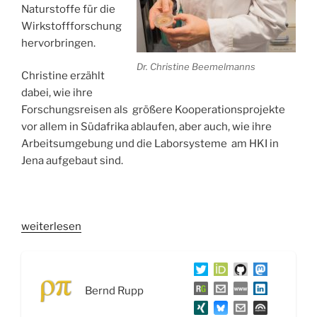
Naturstoffe für die
Wirkstoffforschung
hervorbringen.
Dr. Christine Beemelmanns
Christine erzählt
dabei, wie ihre
Forschungsreisen als größere Kooperationsprojekte
vor allem in Südafrika ablaufen, aber auch, wie ihre
Arbeitsumgebung und die Laborsysteme am HKI in
Jena aufgebaut sind.
„WSR032
weiterlesen
Naturstoffe
aus
symbiontischen
Bernd Rupp
Systemen
–