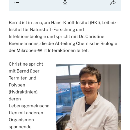
Bernd ist in Jena, am
Hans-Knöll-Insitut (HKI)
, Leibniz-
Insitut für Naturstoff-Forschung und
Infektionsbiologie und spricht mit
Dr. Christine
Beemelmanns
, die die Abteilung
Chemische Biologie
der Mikroben-Wirt Interaktionen
leitet.
Christine spricht
mit Bernd über
Termiten und
Polypen
(Hydraktinien),
deren
Lebensgemeinscha
ften mit anderen
Organismen
spannende