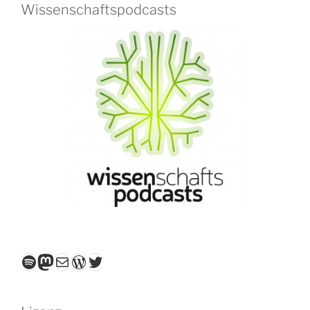
Wissenschaftspodcasts
Spotify
Mastodon
E-Mail
WordPress
Twitter