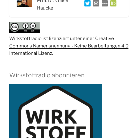
Prof. Dr. Volker
Signalübertragung
Haucke
–
Interview
mit
Prof.
Wirkstoffradio ist lizenziert unter einer
Creative
Dr.
Commons Namensnennung - Keine Bearbeitungen 4.0
Volker
International Lizenz
.
Haucke“
Wirkstoffradio abonnieren