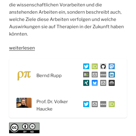
die wissenschaftlichen Vorarbeiten und die
anstehenden Arbeiten ein, sondern beschreibt auch,
welche Ziele diese Arbeiten verfolgen und welche
Auswirkungen sie auf Therapien in der Zukunft haben
könnten.
„WSR078
weiterlesen
Phosphoinositide
bei
Stoffwechselkrankheiten
Bernd Rupp
PIPMet
–
Interview
mit
Prof. Dr. Volker
Prof.
Haucke
Dr.
Volker
Haucke“