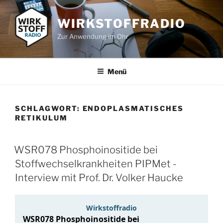
Zum
Inhalt
WIRKSTOFFRADIO
springen
Zur Anwendung im Ohr
Menü
SCHLAGWORT:
ENDOPLASMATISCHES
RETIKULUM
WSR078 Phosphoinositide bei
Stoffwechselkrankheiten PIPMet -
Interview mit Prof. Dr. Volker Haucke