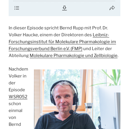
In dieser Episode spricht Bernd Rupp mit Prof. Dr.
Volker Haucke, einem der Direktoren des
Leibniz-
Forschungsinstitut für Molekulare Pharmakologie im
Forschungsverbund Berlin e.V. (FMP)
und Leiter der
Abteilung
Molekulare Pharmakologie und Zellbiologie
.
Nachdem
Volker in
der
Episode
WSR052
schon
einmal
von
Bernd