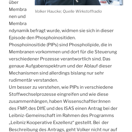
über
Membra
Volker Haucke; Quelle Wirkstoffradio
nen und
Membra
ndynamik befragt wurde, widmen sie sich in dieser
Episode den Phosphoinositiden.
Phosphoinositide (PIPs) sind Phospholipide, die in
Membranen vorkommen und dort für die Steuerung
verschiedener Prozesse verantwortlich sind. Das
genaue Aufgabenspektrum und der Ablauf dieser
Mechanismen sind allerdings bislang nur sehr
rudimentär verstanden.
Um besser zu verstehen, wie PIPs in verschiedene
Stoffwechselprozesse eingreifen und wie diese
zusammenhängen, haben Wissenschaftler:Innen
des FMP, des DIfE und des ISAS einen Antrag bei der
Leibniz-Gemeinschaft im Rahmen des Programms
„Leibniz Kooperative Exzellenz“ gestellt. Bei der
Beschreibung des Antrags, geht Volker nicht nur auf