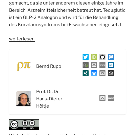
gemacht, da sie unter anderem diesen einige Jahre im
Bereich
Arzneimittelsicherheit
betreut hat. Teduglutid
ist ein
GLP-2
Analogon und wird für die Behandlung
des Kurzdarmsyndroms bei Erwachsenen eingesetzt.
„WSR044
weiterlesen
Die
Reise
von
Bernd Rupp
Wirkstoffen:
Wirkort,
Wirkmechanismus
und
Prof. Dr. Dr.
der
Hans-Dieter
Wirkstoff
Höltje
Teduglutid“