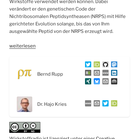
Wirkstoffe verwendet werden können. Dabei
verändert er den genetischen Code der
Nichtribosomalen Peptidsyntheasen (NRPS) mit Hilfe
gerichteter Evolution solange, bis das von Ihm
ausgewählte Peptid von der NRPS erzeugt wird.
„WSR039
weiterlesen
Biosynthetisches
Design
von
Bernd Rupp
Naturstoffen
und
gerichtete
Evolution
Dr. Hajo Kries
–
Interview
mit
Dr.
Hajo
Wirkstoffradio ist lizenziert unter einer
Creative