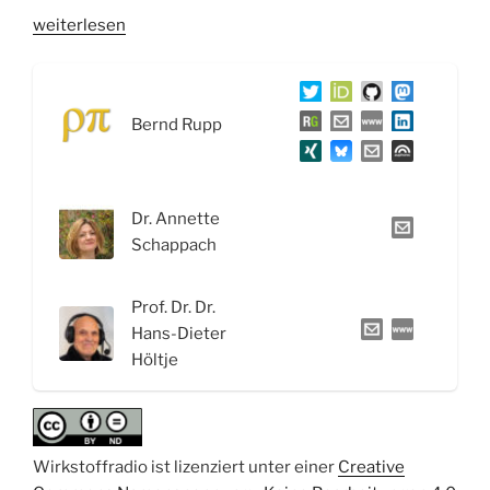
„WSR038
weiterlesen
Zurück
aus
der
Bernd Rupp
Sommerpause
mit
Eisen,
Schwefel,
Dr. Annette
Remdesivir
Schappach
und
dem
Prof. Dr. Dr.
Kampfstoff
Hans-Dieter
der
Höltje
Burkholderia
Bakterien“
Wirkstoffradio ist lizenziert unter einer
Creative