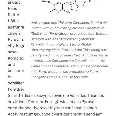
erklärt
Hans-
Dieter
Höltje
Umlagerung des TPP zum Carbanion. Es wird ein
ausführli
Proton vom Pyrimidinring auf das Glutamat-59
ch den
(Glu59) der Pyruvatdehydrogenase übertragen.
Dadurch wird das mesomere System im
Pyruvatd
Pyrimidinring umgelagert (rote Pfeile).
ehydroge
Übertragung eines Protons vom Thiazolring auf
nase-
den Pyrimidinring (grüner Pfeil). Auf diese Weise
Komplex
entsteht das Carbanion am Thiazolkohlenstoff,
und
während das Pyrimidinsystem von der chinoiden
beschrei
Imin-Form wieder in die aromatische Form
bt
übergeht. Quelle: Hans-Dieter Höltje.
detaillier
t die drei
Schritte dieses Enzyms sowie die Rolle des Thiamins
im aktiven Zentrum. Er zeigt, wie der aus Pyruvat
entstehende Hydroxyethylrest zunächst in einen
Acetylrest umgewandelt wird, der anschließend auf