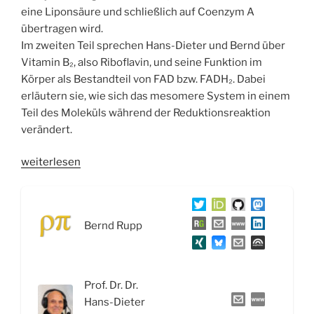
eine Liponsäure und schließlich auf Coenzym A
übertragen wird.
Im zweiten Teil sprechen Hans-Dieter und Bernd über
Vitamin B₂, also Riboflavin, und seine Funktion im
Körper als Bestandteil von FAD bzw. FADH₂. Dabei
erläutern sie, wie sich das mesomere System in einem
Teil des Moleküls während der Reduktionsreaktion
verändert.
„WSR090
weiterlesen
Einführung
in
die
Bernd Rupp
Vitamine,
B1
Thiamin
und
Prof. Dr. Dr.
B2
Hans-Dieter
Riboflavin“