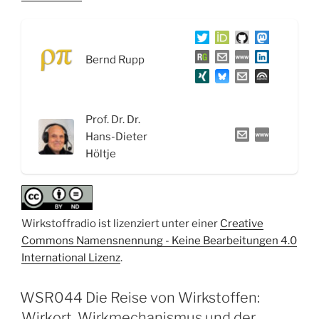
Hormone:
Funktion
der
Bernd Rupp
Nukleohormone
und
die
Schilddrüsenhormone“
Prof. Dr. Dr.
Hans-Dieter
Höltje
Wirkstoffradio ist lizenziert unter einer
Creative
Commons Namensnennung - Keine Bearbeitungen 4.0
International Lizenz
.
WSR044 Die Reise von Wirkstoffen:
Wirkort, Wirkmechanismus und der