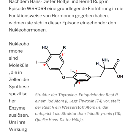
Nachdem Hans-Dieter Höltje und Bernd Rupp in
Episode
WSR069
eine grundlegende Einführung in die
Funktionsweise von Hormonen gegeben haben,
widmen sie sich in dieser Episode eingehender den
Nukleohormonen.
Nukleoho
rmone
sind
Moleküle
, die in
Zellen die
Synthese
spezifisc
Struktur der Thyronine. Entspricht der Rest R
her
einem Iod Atom (I) liegt Thyroxin (T4) vor, stellt
der Rest R ein Wasserstoff Atom (H) dar
Enzyme
entspricht die Struktur dem Triiodthyronin (T3);
auslösen.
Quelle: Hans-Dieter Höltje.
Um ihre
Wirkung