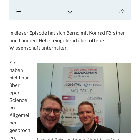
In dieser Episode hat sich Bernd mit Konrad Förstner
und Lambert Heller eingehend über offene
Wissenschaft unterhalten.
Sie
haben
nicht nur
über
open
Science
im
Allgemei
nen
gesproch
en,
Lambert (links) und Konrad (rechts) auf der