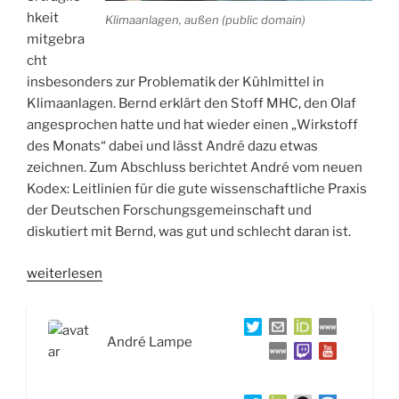
hkeit
Klimaanlagen, außen (public domain)
mitgebra
cht
insbesonders zur Problematik der Kühlmittel in
Klimaanlagen. Bernd erklärt den Stoff MHC, den Olaf
angesprochen hatte und hat wieder einen „Wirkstoff
des Monats“ dabei und lässt André dazu etwas
zeichnen. Zum Abschluss berichtet André vom neuen
Kodex: Leitlinien für die gute wissenschaftliche Praxis
der Deutschen Forschungsgemeinschaft und
diskutiert mit Bernd, was gut und schlecht daran ist.
„WSR022
weiterlesen
Klimaanlagen,
Zuckerchemie
und
André Lampe
Leitlinien
zur