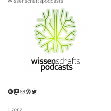
Wissenschaftspodcasts
Spotify
Mastodon
E-Mail
WordPress
Twitter
Lizenz