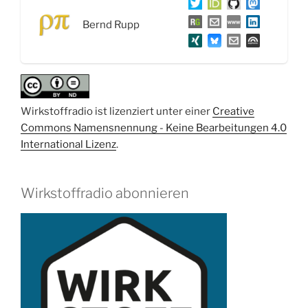
Sicherung
guter
Bernd Rupp
wissenschaftlicher
Praxis
der
DFG“
Wirkstoffradio ist lizenziert unter einer
Creative
Commons Namensnennung - Keine Bearbeitungen 4.0
International Lizenz
.
Wirkstoffradio abonnieren