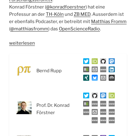
Konrad Förstner (
@konradfoerstner
) hat eine
Professur an der
TH-Köln
und
ZB MED
. Ausserdem ist
er ebenfalls Podcaster, er betreibt mit
Matthias Fromm
(
@matthiasfromm
) das
OpenScienceRadio
.
„WSR045
weiterlesen
Offene
Wissenschaft:
Forschungskreislauf,
Bernd Rupp
FAIR
Data
und
NFDI
–
Prof. Dr. Konrad
Interview
Förstner
mit
Lambert
Heller