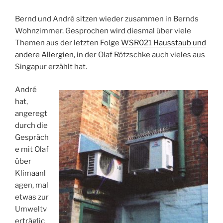
Bernd und André sitzen wieder zusammen in Bernds
Wohnzimmer. Gesprochen wird diesmal über viele
Themen aus der letzten Folge
WSR021 Hausstaub und
andere Allergien
, in der Olaf Rötzschke auch vieles aus
Singapur erzählt hat.
André
hat,
angeregt
durch die
Gespräch
e mit Olaf
über
Klimaanl
agen, mal
etwas zur
Umweltv
erträglic