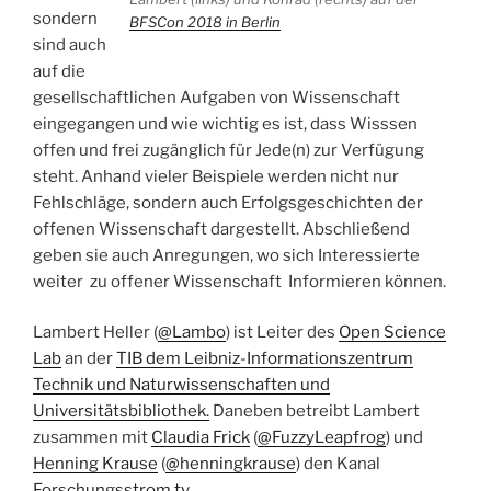
sondern
BFSCon 2018 in Berlin
sind auch
auf die
gesellschaftlichen Aufgaben von Wissenschaft
eingegangen und wie wichtig es ist, dass Wisssen
offen und frei zugänglich für Jede(n) zur Verfügung
steht. Anhand vieler Beispiele werden nicht nur
Fehlschläge, sondern auch Erfolgsgeschichten der
offenen Wissenschaft dargestellt. Abschließend
geben sie auch Anregungen, wo sich Interessierte
weiter zu offener Wissenschaft Informieren können.
Lambert Heller (
@Lambo
) ist Leiter des
Open Science
Lab
an der
TIB dem Leibniz-Informationszentrum
Technik und Naturwissenschaften und
Universitätsbibliothek.
Daneben betreibt Lambert
zusammen mit
Claudia Frick
(
@FuzzyLeapfrog
) und
Henning Krause
(
@henningkrause
) den Kanal
Forschungsstrom.tv
.