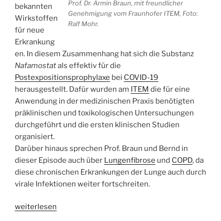
Prof. Dr. Armin Braun, mit freundlicher
bekannten
Genehmigung vom Fraunhofer ITEM, Foto:
Wirkstoffen
Ralf Mohr.
für neue
Erkrankung
en. In diesem Zusammenhang hat sich die Substanz
Nafamostat
als effektiv für die
Postexpositionsprophylaxe
bei
COVID-19
herausgestellt. Dafür wurden am
ITEM
die für eine
Anwendung in der medizinischen Praxis benötigten
präklinischen und toxikologischen Untersuchungen
durchgeführt und die ersten klinischen Studien
organisiert.
Darüber hinaus sprechen Prof. Braun und Bernd in
dieser Episode auch über
Lungenfibrose
und
COPD
, da
diese chronischen Erkrankungen der Lunge auch durch
virale Infektionen weiter fortschreiten.
„WSR049
weiterlesen
Drug