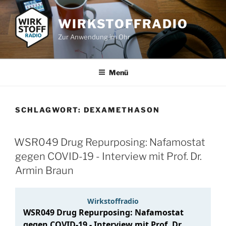
Zum
Inhalt
WIRKSTOFFRADIO
springen
Zur Anwendung im Ohr
Menü
SCHLAGWORT:
DEXAMETHASON
WSR049 Drug Repurposing: Nafamostat
gegen COVID-19 - Interview mit Prof. Dr.
Armin Braun