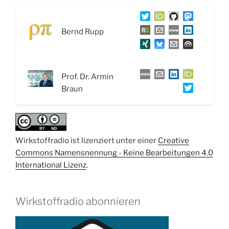
Repurposing:
Nafamostat
Bernd Rupp
gegen
COVID-
19
–
Prof. Dr. Armin
Interview
Braun
mit
Prof.
Dr.
Armin
Wirkstoffradio ist lizenziert unter einer
Creative
Braun“
Commons Namensnennung - Keine Bearbeitungen 4.0
International Lizenz
.
Wirkstoffradio abonnieren